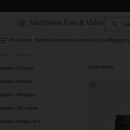
Experter sedan 1921
Snabb leverans
Brett sortiment
⭐️ 4,6 av 5 på Prisjakt
Produkter
Nyheter
Kampanjer
Leica Boutique
Begagna
HEM
OBJEKTIV
766 produkter
Objektiv till Canon
Objektiv till Nikon
Objektiv till Fujifilm
Objektiv till L-mount
Objektiv till Micro 4/3