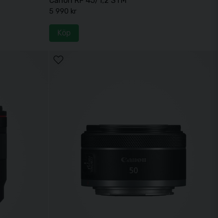
Canon RF 45/1,2 STM
5 990 kr
Köp