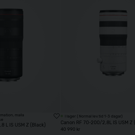
ormation, maila
I lager ( Normal lev.tid 1-3 dagar)
se
Canon RF 70-200/2,8L IS USM Z 
8 L IS USM Z (Black)
40 990 kr