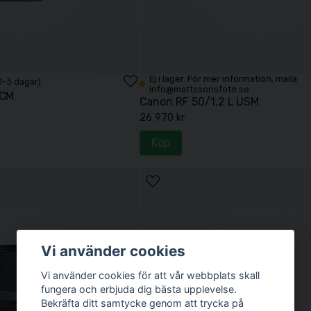
Ej i lager. För mer information, maila
 1-3 dagar)
info@mattssonsfoto.se
VCM
Canon RF 50/1.2 L USM
26 970 kr
Köp
Vi använder cookies
Vi använder cookies för att vår webbplats skall
fungera och erbjuda dig bästa upplevelse.
Bekräfta ditt samtycke genom att trycka på