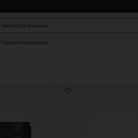
.se
t
Tjänster
Varumärken