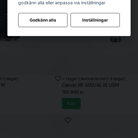
godkänn alla eller anpassa via inställningar
Godkänn alla
Inställningar
 1-3 dagar)
I lager ( Normal lev.tid 1-3 dagar)
TM
Canon RF 600/4L IS USM
155 845 kr
Köp