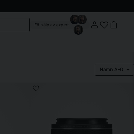
Kontakta oss
Köpvillkor
Vår butik
Om oss
Få hjälp av expert
Namn A-Ö
Klostergatan 3, 222 22 Lund
Mån-Fre: 10:00 - 18:00
Lördag: 10:00 - 14:00