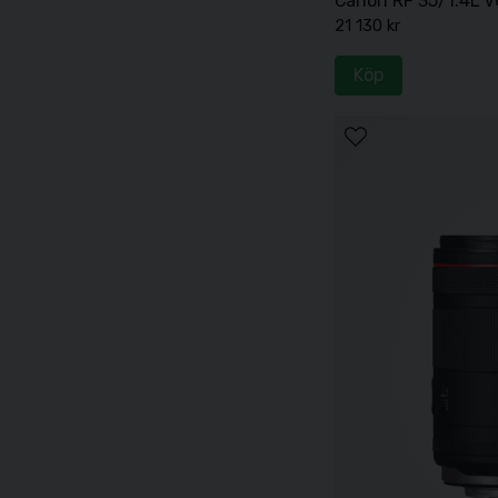
Canon RF 35/1.4L 
21 130 kr
Köp