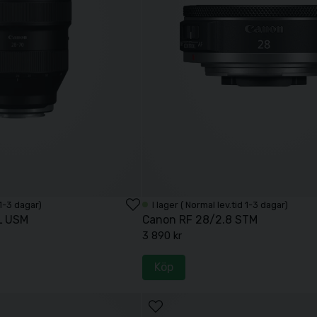
 1-3 dagar)
I lager ( Normal lev.tid 1-3 dagar)
L USM
Canon RF 28/2.8 STM
3 890 kr
Köp