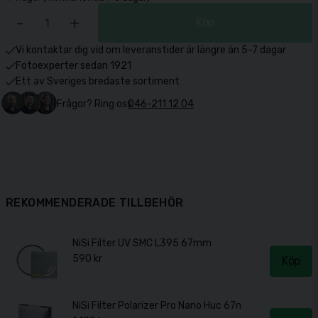
-
+
Köp
Vi kontaktar dig vid om leveranstider är längre än 5-7 dagar
Fotoexperter sedan 1921
Ett av Sveriges bredaste sortiment
Frågor? Ring oss
046-211 12 04
REKOMMENDERADE TILLBEHÖR
NiSi Filter UV SMC L395 67mm
590 kr
Köp
NiSi Filter Polarizer Pro Nano Huc 67mm