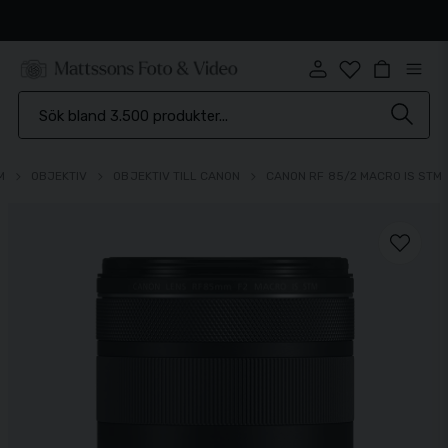
Snabb leverans
M
OBJEKTIV
OBJEKTIV TILL CANON
CANON RF 85/2 MACRO IS STM