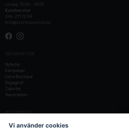
Lördag: 10:00 - 14:00
Kundservice
046-211 12 04
info@mattssonsfoto.se
INFORMATION
Nyheter
Kampanjer
Leica Boutique
Begagnat
Tjänster
Varumärken
MITT KONTO
Logga in
Vi använder cookies