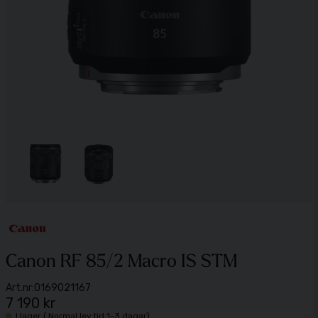
Canon RF 85/2 Macro IS STM
Art.nr:
0169021167
7 190 kr
I lager ( Normal lev.tid 1-3 dagar)