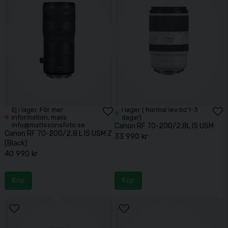
Ej i lager. För mer
I lager ( Normal lev.tid 1-3
information, maila
dagar)
info@mattssonsfoto.se
Canon RF 70-200/2.8L IS USM
Canon RF 70-200/2,8 L IS USM Z
33 990 kr
(Black)
40 990 kr
Köp
Köp