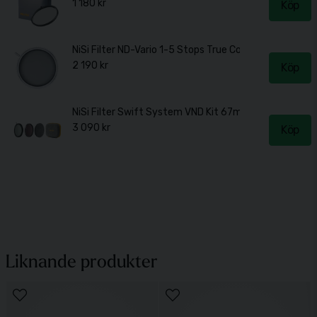
1 180 kr
Köp
NiSi Filter ND-Vario 1-5 Stops True Color 67mm
2 190 kr
Köp
NiSi Filter Swift System VND Kit 67mm
3 090 kr
Köp
Liknande produkter