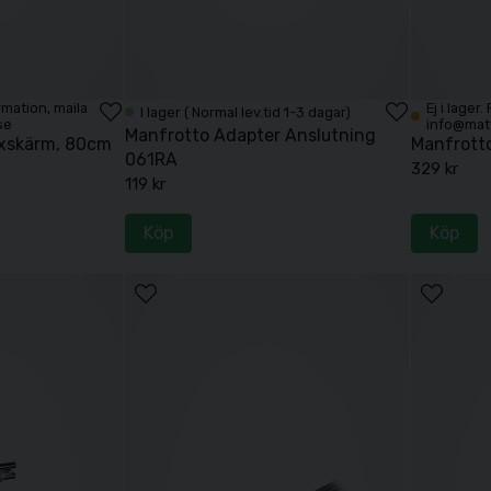
ormation, maila
Ej i lager
I lager ( Normal lev.tid 1-3 dagar)
se
info@mat
Manfrotto Adapter Anslutning
lexskärm, 80cm
Manfrott
061RA
329 kr
119 kr
Köp
Köp