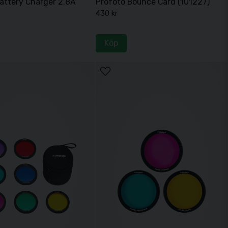
attery Charger 2.8A
Profoto Bounce Card (101227)
430 kr
Köp