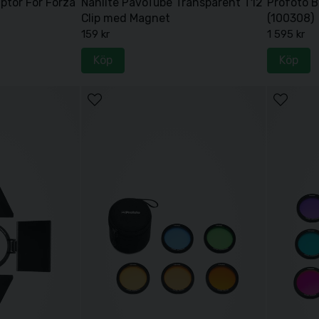
ptor For Forza
Nanlite PavoTube Transparent T12
Profoto B
Clip med Magnet
(100308)
159 kr
1 595 kr
Köp
Köp