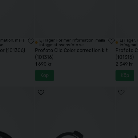
ormation, maila
Ej i lager. För mer information, maila
Ej i lager
se
info@mattssonsfoto.se
info@mat
or (101306)
Profoto Clic Color correction kit
Profoto Cl
(101316)
(101315)
1 690 kr
2 349 kr
Köp
Köp