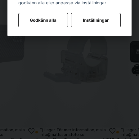
godkänn alla eller anpassa via inställningar
Godkänn alla
Inställningar
ormation, maila
Ej i lager. För mer information, maila
Ej i lager
se
info@mattssonsfoto.se
info@mat