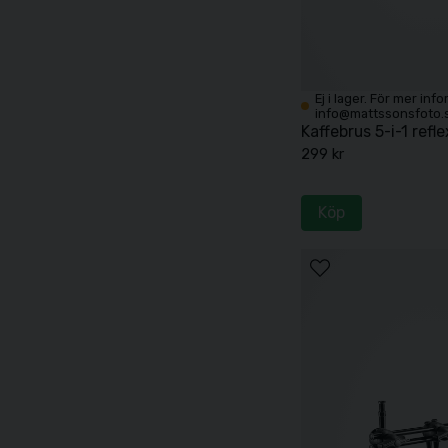
Ej i lager. För mer inf
info@mattssonsfoto.
Kaffebrus 5-i-1 ref
299 kr
Köp