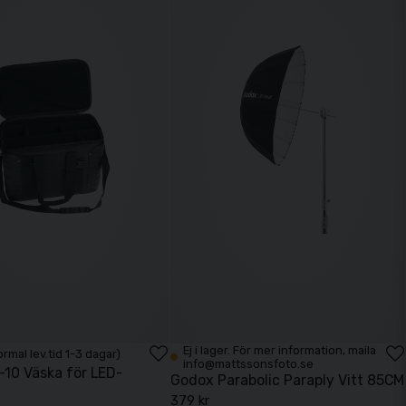
Ej i lager. För mer information, maila
Normal lev.tid 1-3 dagar)
info@mattssonsfoto.se
10 Väska för LED-
Godox Parabolic Paraply Vitt 85CM
g
379 kr