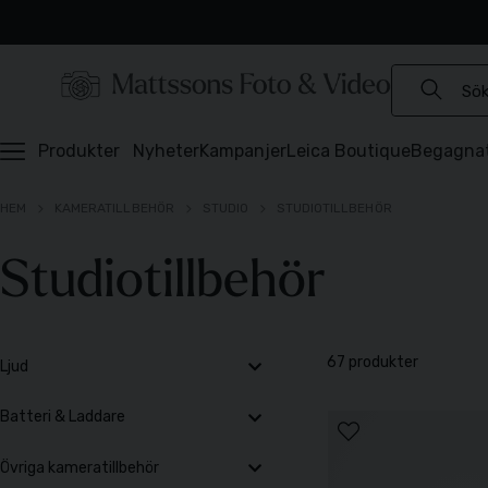
Experter sedan 1921
Snabb leverans
Brett sortiment
⭐️ 4,6 av 5 på Prisjakt
Produkter
Nyheter
Kampanjer
Leica Boutique
Begagna
HEM
KAMERATILLBEHÖR
STUDIO
STUDIOTILLBEHÖR
Studiotillbehör
67 produkter
Ljud
Batteri & Laddare
Övriga kameratillbehör