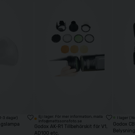
Ej i lager. För mer information, maila
 1-3 dagar)
I lager ( 
info@mattssonsfoto.se
ingslampa
Godox CB-
Godox AK-R1 Tillbehörskit för V1,
Belysnin
AD100 etc.