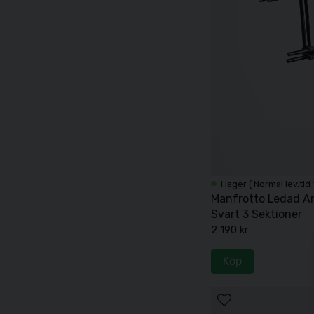
I lager ( Normal lev.tid
Manfrotto Ledad A
Svart 3 Sektioner
2 190 kr
Köp