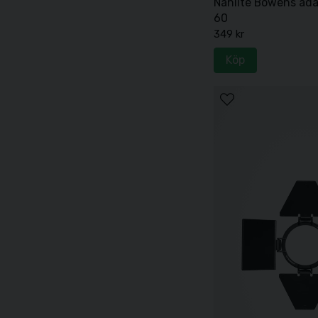
Nanlite Bowens ada
60
349 kr
Köp