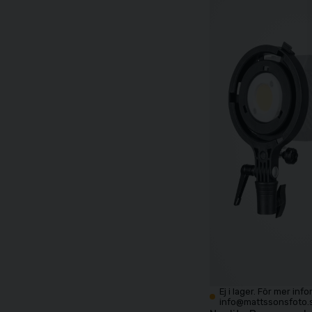
Ej i lager. För mer inf
info@mattssonsfoto.