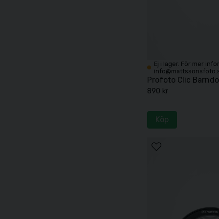
Ej i lager. För mer inf
info@mattssonsfoto.
Profoto Clic Barndo
890 kr
Köp