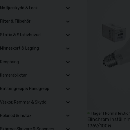
Motljusskydd & Lock
Filter & Tillbehör
Stativ & Stativhuvud
Minneskort & Lagring
Rengöring
Kamerablixtar
Batterigrepp & Handgrepp
Väskor, Remmar & Skydd
I lager ( Normal lev.tid
Polariod & Instax
Elinchrom Inställn
196V/100W
Skärmar,Skrivare & Scanners