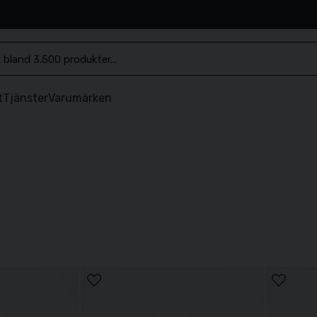
.se
t
Tjänster
Varumärken