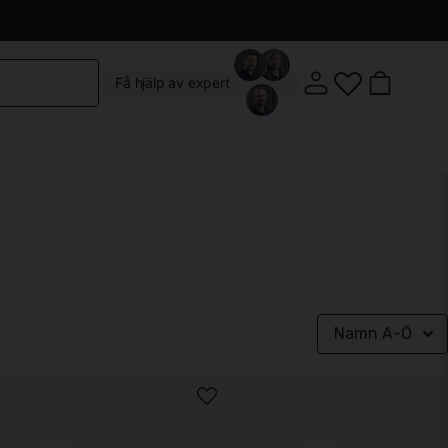
Kontakta oss
Köpvillkor
Vår butik
Om oss
Få hjälp av expert
Klostergatan 3, 222 22 Lund
Namn A-Ö
Mån-Fre: 10:00 - 18:00
Lördag: 10:00 - 14:00