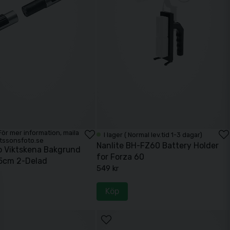
. För mer information, maila
I lager ( Normal lev.tid 1-3 dagar)
tssonsfoto.se
Nanlite BH-FZ60 Battery Holder
o Viktskena Bakgrund
for Forza 60
5cm 2-Delad
549 kr
Köp