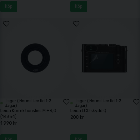
Köp
Köp
I lager ( Normal lev.tid 1-3
I lager ( Normal lev.tid 1-3
dagar)
dagar)
Leica Korrektionslins M +3,0
Leica LCD skydd Q
(14354)
200 kr
1 990 kr
Köp
Köp