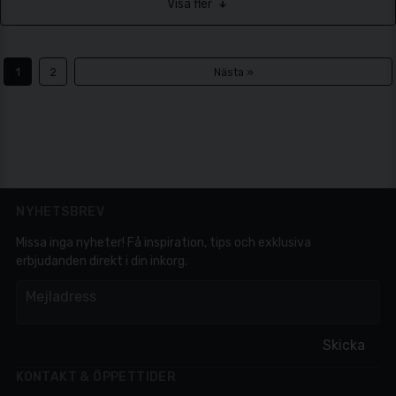
Visa fler
1
2
Nästa »
NYHETSBREV
Missa inga nyheter! Få inspiration, tips och exklusiva
erbjudanden direkt i din inkorg.
em
Mejladress
Skicka
KONTAKT & ÖPPETTIDER