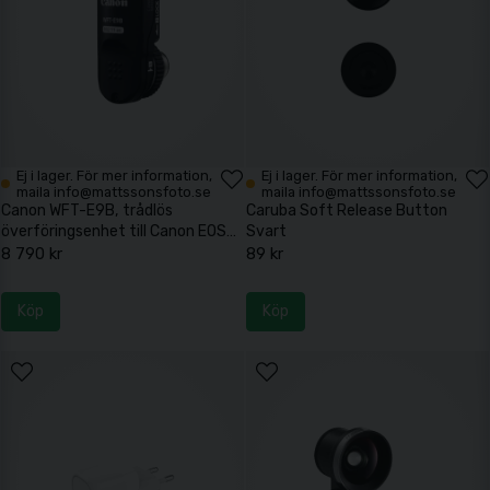
Ej i lager. För mer information,
Ej i lager. För mer information,
maila info@mattssonsfoto.se
maila info@mattssonsfoto.se
Canon WFT-E9B, trådlös
Caruba Soft Release Button
överföringsenhet till Canon EOS
Svart
1D X Mark III och C500
8 790 kr
89 kr
Köp
Köp