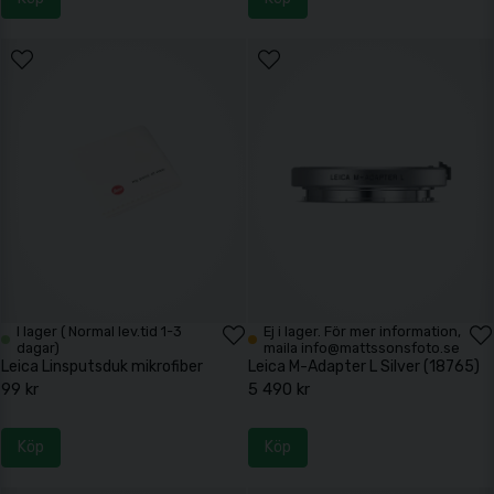
I lager ( Normal lev.tid 1-3
Ej i lager. För mer information,
dagar)
maila info@mattssonsfoto.se
Leica Linsputsduk mikrofiber
Leica M-Adapter L Silver (18765)
99 kr
5 490 kr
Köp
Köp