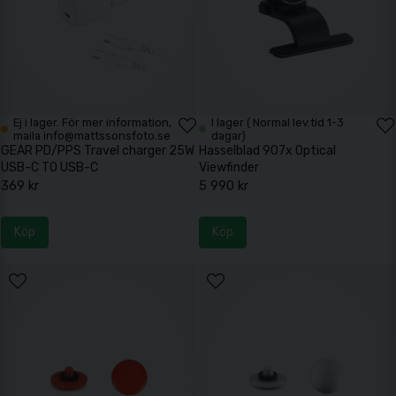
Ej i lager. För mer information,
I lager ( Normal lev.tid 1-3
maila info@mattssonsfoto.se
dagar)
GEAR PD/PPS Travel charger 25W
Hasselblad 907x Optical
USB-C TO USB-C
Viewfinder
369 kr
5 990 kr
Köp
Köp