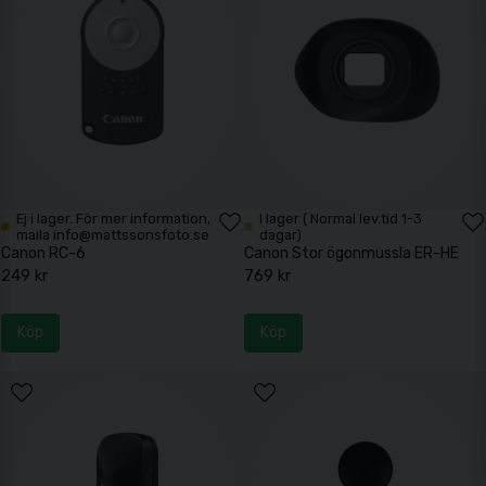
Ej i lager. För mer information,
I lager ( Normal lev.tid 1-3
maila info@mattssonsfoto.se
dagar)
Canon RC-6
Canon Stor ögonmussla ER-HE
249 kr
769 kr
Köp
Köp