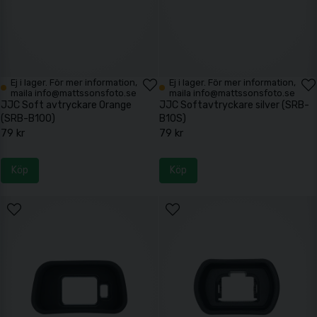
Ej i lager. För mer information,
Ej i lager. För mer information,
maila info@mattssonsfoto.se
maila info@mattssonsfoto.se
JJC Soft avtryckare Orange
JJC Softavtryckare silver (SRB-
(SRB-B10O)
B10S)
79 kr
79 kr
Köp
Köp