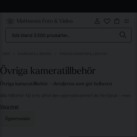
Brett sortiment
HEM
KAMERATILLBEHÖR
ÖVRIGA KAMERATILLBEHÖR
Övriga kameratillbehör
Övriga kameratillbehör – detaljerna som gör helheten
Alla tillbehör får inte alltid den uppmärksamhet de förtjänar – men
det är ofta de små detaljerna som gör den stora skillnaden i
Visa mer
praktiken. I kategorin övriga kameratillbehör hittar ni produkter som
kompletterar er utrustning och förbättrar både användning och
Ögonmusslor
resultat.
Det handlar om allt från komfort och skydd till precision och kontroll.