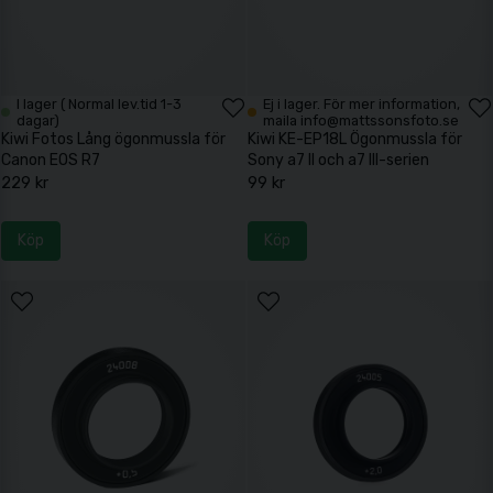
I lager ( Normal lev.tid 1-3
Ej i lager. För mer information,
dagar)
maila info@mattssonsfoto.se
Kiwi Fotos Lång ögonmussla för
Kiwi KE-EP18L Ögonmussla för
Canon EOS R7
Sony a7 II och a7 III-serien
229 kr
99 kr
Köp
Köp