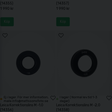
(14355)
(14357)
1 990 kr
1 990 kr
Köp
Köp
Ej i lager. För mer information,
I lager ( Normal lev.tid 1-3
maila info@mattssonsfoto.se
dagar)
Leica Korrektionslins M -1.0
Leica Korrektionslins M -2,0
(14356)
(14358)