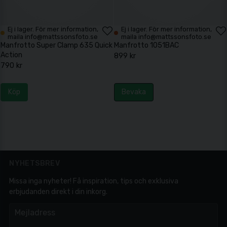
Ej i lager. För mer information,
Ej i lager. För mer information,
maila info@mattssonsfoto.se
maila info@mattssonsfoto.se
Manfrotto Super Clamp 635 Quick
Manfrotto 1051BAC
Action
899 kr
790 kr
Köp
Bevaka
NYHETSBREV
Missa inga nyheter! Få inspiration, tips och exklusiva
erbjudanden direkt i din inkorg.
em
Mejladress