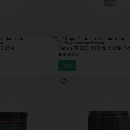
ormation, maila
Ej i lager. För mer information, maila
se
info@mattssonsfoto.se
IS USM
Canon EF 200-400/4L IS USM Ext
154 690 kr
Köp