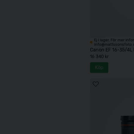
Ej i lager. För mer inf
info@mattssonsfoto.
Canon EF 16-35/4L 
16 340 kr
Köp