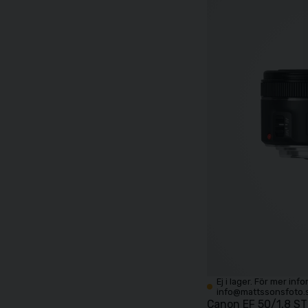
Ej i lager. För mer inf
info@mattssonsfoto.
Canon EF 50/1,8 S