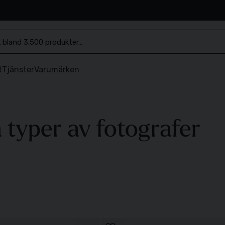
.se
t
Tjänster
Varumärken
a typer av fotografer
adens bredaste och mest genomtänkta sortiment av optik.
Can
er video finns det ett Canon-objektiv som hjälper dig att nå 
ska spegelreflexkameror.