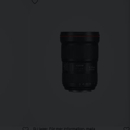
met och ger hög prestanda med snabb autofokus, avancerad
 supertele. Även
EF-S
-objektiv finns tillgängliga för APS-C-
er du nära motivet även på stora avstånd.
att få skarpa bilder även vid handhållen fotografering. För
oomobjektiv används ofta vid resor, vardagsfotografering och
h vädertätning.
Ej i lager. För mer information, maila