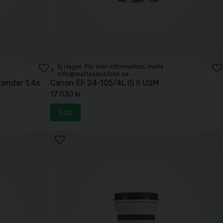
Ej i lager. För mer information, maila
info@mattssonsfoto.se
ender 1.4x
Canon EF 24-105/4L IS II USM
17 030 kr
Köp