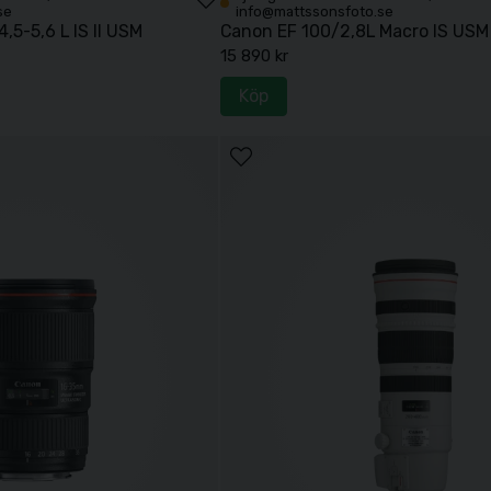
se
info@mattssonsfoto.se
5-5,6 L IS II USM
Canon EF 100/2,8L Macro IS USM
15 890 kr
tt stort sortiment av
Canon
-objektiv. Med över 100 års erfa
Köp
jlighet att besöka vår butik i Lund för personlig rådgivnin