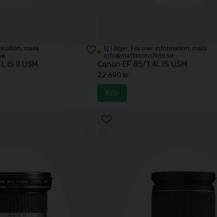
ormation, maila
Ej i lager. För mer information, maila
se
info@mattssonsfoto.se
L IS II USM
Canon EF 85/1.4L IS USM
22 690 kr
Köp