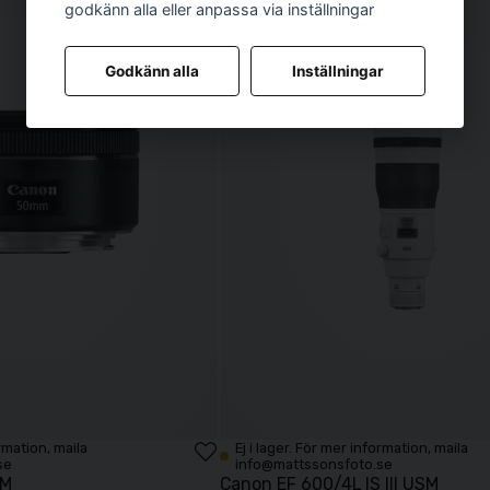
godkänn alla eller anpassa via inställningar
Godkänn alla
Inställningar
ormation, maila
Ej i lager. För mer information, maila
se
info@mattssonsfoto.se
TM
Canon EF 600/4L IS III USM