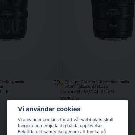
ormation, maila
Ej i lager. För mer information, maila
se
info@mattssonsfoto.se
L II
Canon EF 35/1.4L II USM
28 190 kr
Vi använder cookies
Köp
Vi använder cookies för att vår webbplats skall
fungera och erbjuda dig bästa upplevelse.
Bekräfta ditt samtycke genom att trycka på