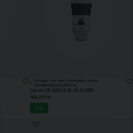
Ej i lager. För mer information, maila
info@mattssonsfoto.se
Canon EF 400/2.8L IS III USM
168 299 kr
Köp