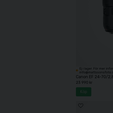
Ej i lager. För mer inf
info@mattssonsfoto.
Canon EF 24-70/2,8 
23 990 kr
Köp