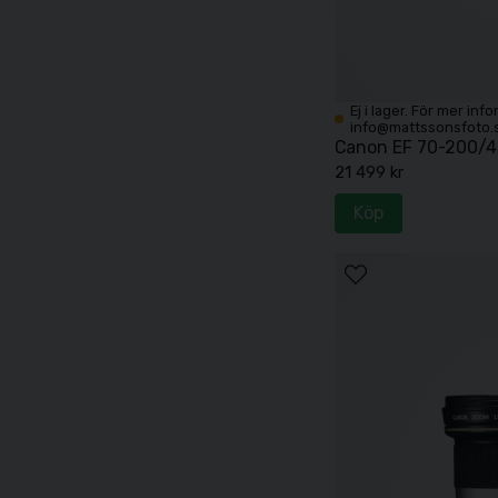
Ej i lager. För mer inf
info@mattssonsfoto.
Canon EF 70-200/4 
21 499 kr
Köp