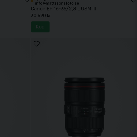
info@mattssonsfoto.se
Canon EF 16-35/2,8 L USM III
30 690 kr
renhet av foto och video hjälper våra experter dig att hitta
Köp
g.