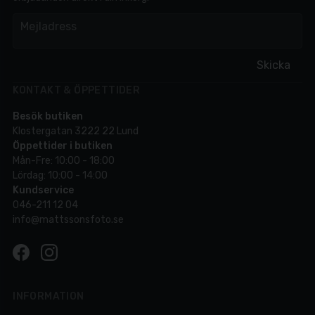
em
Mejladress
Skicka
KONTAKT & ÖPPETTIDER
Besök butiken
Klostergatan 3222 22 Lund
Öppettider i butiken
Mån-Fre: 10:00 - 18:00
Lördag: 10:00 - 14:00
Kundservice
046-211 12 04
info@mattssonsfoto.se
INFORMATION