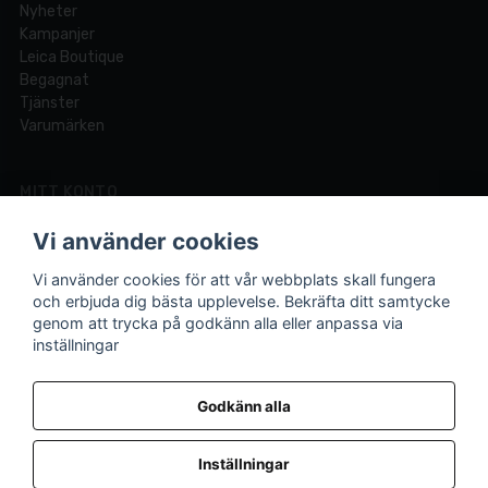
Nyheter
Kampanjer
Leica Boutique
Begagnat
Tjänster
Varumärken
MITT KONTO
Logga in
Vi använder cookies
Registrera dig
Glömt lösenord?
Vi använder cookies för att vår webbplats skall fungera
och erbjuda dig bästa upplevelse. Bekräfta ditt samtycke
genom att trycka på godkänn alla eller anpassa via
inställningar
Din fotobutik online och i Lund sedan 1921.
Vi är experter på foto och video med över 100 års
Godkänn alla
erfarenhet.
Inställningar
© 2026 Mattssons Foto & Video AB