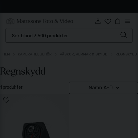
Snabb leverans
HEM
KAMERATILLBEHÖR
VÄSKOR, REMMAR & SKYDD
REGNSKYDD
Regnskydd
1 produkter
Namn A-Ö