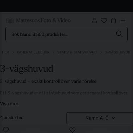
Snabb leverans
HEM
KAMERATILLBEHÖR
STATIV & STATIVHUVUD
3-VÄGSHUVUD
3-vägshuvud
3-vägshuvud – exakt kontroll över varje rörelse
Ett 3-vägshuvud är ett stativhuvud som ger separat kontroll över
varje rörelse i kameran. Det gör att ni kan justera höjd, sidled och
Visa mer
lutning var för sig, vilket ger en hög precision i kompositionen.
Här hittar ni 3-vägshuvuden för fotografering där noggrannhet är
4 produkter
Namn A-Ö
viktigare än snabbhet.
Hur fungerar ett 3-vägshuvud?