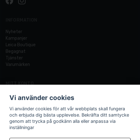
INFORMATION
Nyheter
Kampanjer
Leica Boutique
Begagnat
Tjänster
Varumärken
MITT KONTO
Logga in
Vi använder cookies
Registrera dig
Glömt lösenord?
Vi använder cookies för att vår webbplats skall fungera
och erbjuda dig bästa upplevelse. Bekräfta ditt samtycke
genom att trycka på godkänn alla eller anpassa via
inställningar
Din fotobutik online och i Lund sedan 1921.
Vi är experter på foto och video med över 100 års