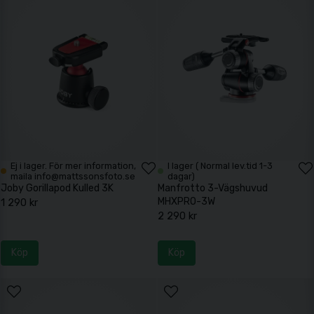
Ett 3-vägshuvud har separata reglage för varje riktning. Det innebär
att ni kan justera en axel i taget utan att påverka de andra.
Det gör det enklare att finjustera bildens utsnitt och hålla linjer raka,
vilket är särskilt viktigt vid exempelvis arkitektur eller produktfoto.
När används 3-vägshuvud?
Den här typen av stativhuvud används ofta vid landskapsfoto,
studioarbete och andra situationer där kameran ska placeras exakt.
Det passar när ni har tid att arbeta metodiskt och vill ha full kontroll
över varje detalj.
Ej i lager. För mer information,
I lager ( Normal lev.tid 1-3
maila info@mattssonsfoto.se
dagar)
Skillnad mot kulled
Joby Gorillapod Kulled 3K
Manfrotto 3-Vägshuvud
MHXPRO-3W
1 290 kr
En kulled är snabb och flexibel, men kan vara svårare att finjustera
2 290 kr
exakt. Ett 3-vägshuvud är långsammare att arbeta med, men ger
mer precision eftersom varje rörelse styrs separat.
Köp
Köp
Valet handlar därför om hur ni arbetar – tempo eller noggrannhet.
Vad ska man tänka på?
Maxbelastning visar hur tung utrustning huvudet klarar, och det är