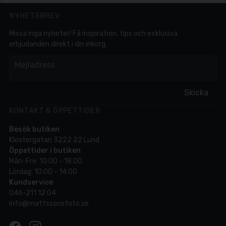
NYHETSBREV
Missa inga nyheter! Få inspiration, tips och exklusiva
erbjudanden direkt i din inkorg.
em
Mejladress
Skicka
KONTAKT & ÖPPETTIDER
Besök butiken
Klostergatan 3222 22 Lund
Öppettider i butiken
Mån-Fre: 10:00 - 18:00
Lördag: 10:00 - 14:00
Kundservice
046-211 12 04
info@mattssonsfoto.se