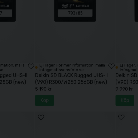
ormation, maila
Ej i lager. För mer information, maila
Ej i lager
se
info@mattssonsfoto.se
info@mat
gged UHS-II
Delkin SD BLACK Rugged UHS-II
Delkin S
28GB (new)
(V90) R300/W250 256GB (new)
(V90) R3
5 190 kr
9 990 kr
Köp
Köp