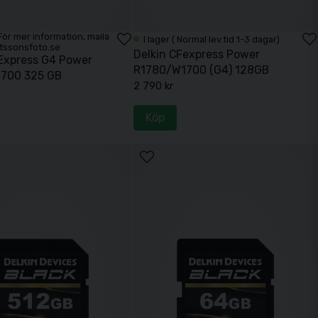
. För mer information, maila
I lager ( Normal lev.tid 1-3 dagar)
tssonsfoto.se
Delkin CFexpress Power
FExpress G4 Power
R1780/W1700 (G4) 128GB
700 325 GB
2 790 kr
Köp