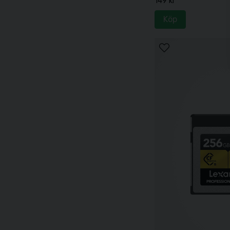
149 kr
Köp