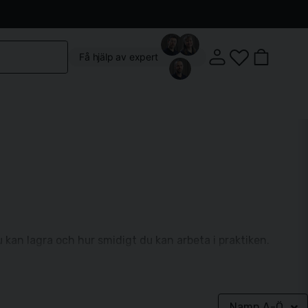
Kontakta oss
Köpvillkor
Vår butik
Om oss
Få hjälp av expert
Klostergatan 3, 222 22 Lund
Mån-Fre: 10:00 - 18:00
kan lagra och hur smidigt du kan arbeta i praktiken.
Lördag: 10:00 - 14:00
Namn A-Ö