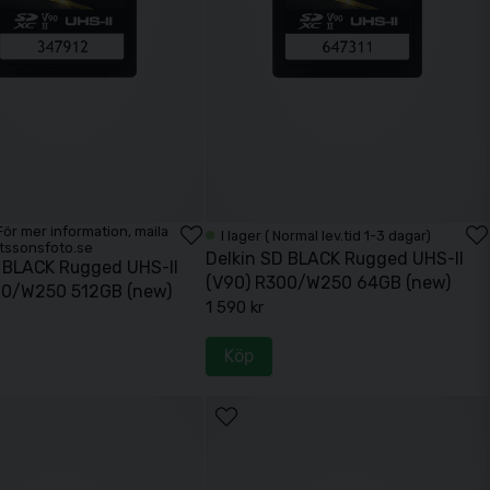
. För mer information, maila
I lager ( Normal lev.tid 1-3 dagar)
tssonsfoto.se
Delkin SD BLACK Rugged UHS-II
D BLACK Rugged UHS-II
(V90) R300/W250 64GB (new)
00/W250 512GB (new)
1 590 kr
Köp