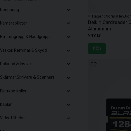
behov.
Rengöring
I lager ( Normal lev.tid
Delkin Cardreader 
Kamerablixtar
Aluminium
949 kr
Batterigrepp & Handgrepp
Köp
Väskor, Remmar & Skydd
Polariod & Instax
Skärmar,Skrivare & Scanners
Fjärrkontroller
Kablar
Videotillbehör