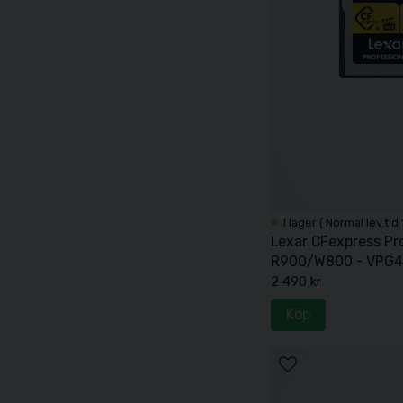
I lager ( Normal lev.tid
Lexar CFexpress Pr
R900/W800 - VPG40
80GB
2 490 kr
Köp