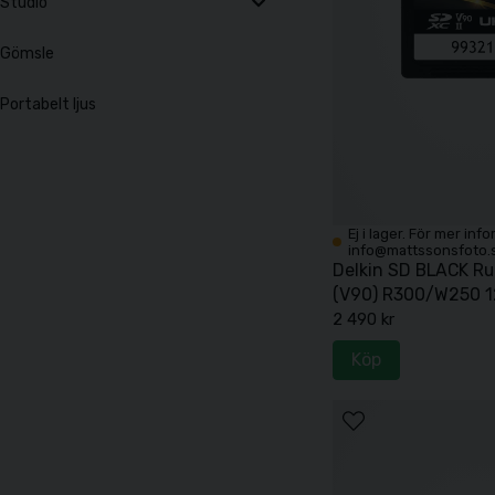
Studio
Gömsle
Portabelt ljus
Ej i lager. För mer inf
info@mattssonsfoto.
Delkin SD BLACK Ru
(V90) R300/W250 1
2 490 kr
Köp