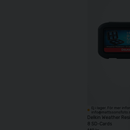
Ej i lager. För mer inf
info@mattssonsfoto.
Delkin Weather Res
8 SD-Cards