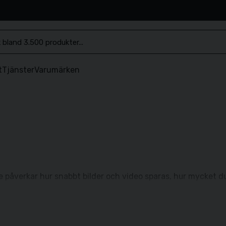
.se
t
Tjänster
Varumärken
påverkar hur snabbt bilder och video sparas, hur mycket du 
ov – från enklare fotografering till avancerad video.