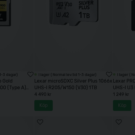
 1-3 dagar)
I lager ( Normal lev.tid 1-3 dagar)
I lager ( 
o Gold
Lexar microSDXC Silver Plus 1066x
Lexar PRO
0 (Type A)
UHS-I R205/W150 (V30) 1TB
UHS-I U3
4 490 kr
1 249 kr
Köp
Köp