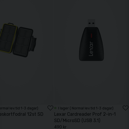
Normal lev.tid 1-3 dagar)
I lager ( Normal lev.tid 1-3 dagar)
skortfodral 12st SD
Lexar Cardreader Prof 2-in-1
SD/MicroSD (USB 3.1)
490 kr