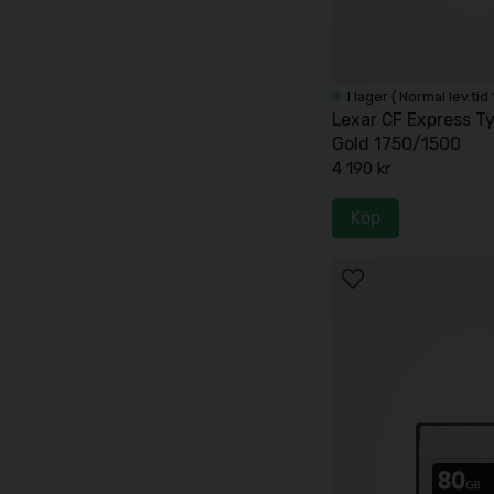
I lager ( Normal lev.tid
Lexar CF Express T
Gold 1750/1500
4 190 kr
Köp