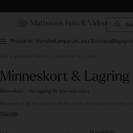
Experter sedan 1921
Snabb leverans
Brett sortiment
⭐️ 4,6 av 5 på Prisjakt
Produkter
Nyheter
Kampanjer
Leica Boutique
Begagna
HEM
KAMERATILLBEHÖR
MINNESKORT & LAGRING
Minneskort & Lagring
Minneskort – rätt lagring för foto och video
Minneskort är en avgörande del av din kamerautrustning. De 
Här hittar du minneskort och lagringslösningar för olika beh
Visa mer
Olika typer av minneskort
73 produkter