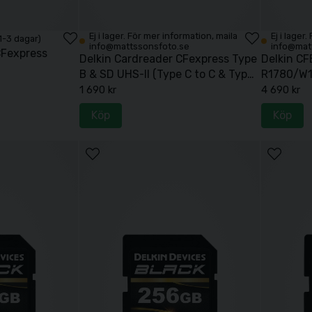
Ej i lager. För mer information, maila
Ej i lager
 1-3 dagar)
info@mattssonsfoto.se
info@mat
CFexpress
Delkin Cardreader CFexpress Type
Delkin C
B & SD UHS-II (Type C to C & Type
R1780/W1
C to A Cables)
1 690 kr
4 690 kr
Köp
Köp