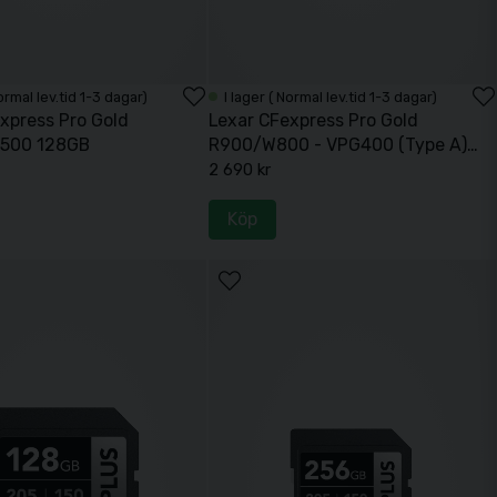
Normal lev.tid 1-3 dagar)
I lager ( Normal lev.tid 1-3 dagar)
xpress Pro Gold
Lexar CFexpress Pro Gold
500 128GB
R900/W800 - VPG400 (Type A)
160GB
2 690 kr
Köp