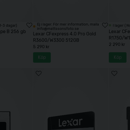
Ej i lager. För mer information, maila
 1-3 dagar)
I lager ( 
info@mattssonsfoto.se
ype B 256 gb
Lexar CFe
Lexar CFexpress 4.0 Pro Gold
R1750/W1
R3600/W3300 512GB
2 290 kr
5 290 kr
Köp
Köp