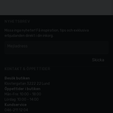
NYHETSBREV
Missa inga nyheter! Få inspiration, tips och exklusiva
erbjudanden direkt i din inkorg.
em
Mejladress
Skicka
KONTAKT & ÖPPETTIDER
Besök butiken
Klostergatan 3222 22 Lund
Öppettider i butiken
Mån-Fre: 10:00 - 18:00
Lördag: 10:00 - 14:00
Kundservice
046-211 12 04