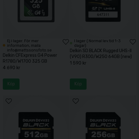
Ej i lager. För mer
I lager ( Normal lev.tid 1-3
information, maila
dagar)
info@mattssonsfoto.se
Delkin SD BLACK Rugged UHS-II
Delkin CFExpress G4 Power
(V90) R300/W250 64GB (new)
R1780/W1700 325 GB
1 590 kr
4 690 kr
Köp
Köp