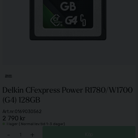
Delkin CFexpress Power R1780/W1700
(G4) 128GB
Art.nr:
0169030562
2 790 kr
I lager ( Normal lev.tid 1-3 dagar)
-
+
Köp