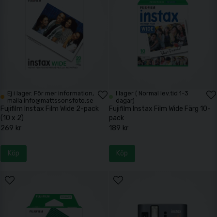
Ej i lager. För mer information,
I lager ( Normal lev.tid 1-3
maila info@mattssonsfoto.se
dagar)
Fujifilm Instax Film Wide 2-pack
Fujifilm Instax Film Wide Färg 10-
(10 x 2)
pack
269 kr
189 kr
Köp
Köp