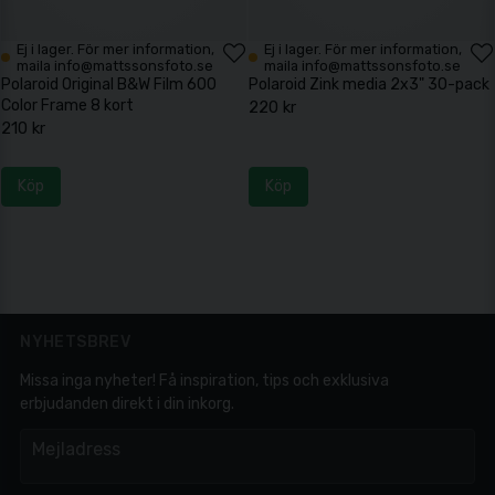
Ej i lager. För mer information,
Ej i lager. För mer information,
maila info@mattssonsfoto.se
maila info@mattssonsfoto.se
Polaroid Original B&W Film 600
Polaroid Zink media 2x3" 30-pack
Color Frame 8 kort
220 kr
210 kr
Köp
Köp
NYHETSBREV
Missa inga nyheter! Få inspiration, tips och exklusiva
erbjudanden direkt i din inkorg.
em
Mejladress