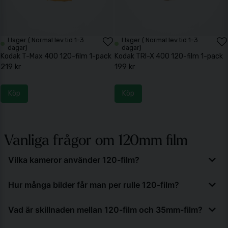
I lager ( Normal lev.tid 1-3
I lager ( Normal lev.tid 1-3
dagar)
dagar)
Kodak T-Max 400 120-film 1-pack
Kodak TRI-X 400 120-film 1-pack
219 kr
199 kr
Köp
Köp
Vanliga frågor om 120mm film
Vilka kameror använder 120-film?
120-film används i mellanformatskameror, både äldre
Hur många bilder får man per rulle 120-film?
analoga modeller och vissa nyare system. Det gäller
klassiska märken som Hasselblad, Rolleiflex och Mamiya.
Antalet bilder per rulle 120-film varierar beroende på
Vad är skillnaden mellan 120-film och 35mm-film?
Formatet är populärt bland fotografer som vill arbeta
kamerans bildformat. Formatet 6x6 ger tolv
med hög bildkvalitet och större negativ än 35mm-film.
exponeringar per rulle, medan 6x4,5 kan ge upp till
120-film har en större bildyta än 35mm-film, vilket ger