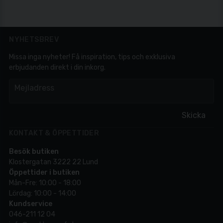
produktsidan eller kontaktar oss i butiken i Lund för
per rulle. Vi på Mattssons Foto hjälper er välja film utifrån
vägledning och säkerhet inför köp.
vilken bildstil och kvalitet ni vill uppnå, snarare än enbart
priset som enda urvalskriterium.
NYHETSBREV
Missa inga nyheter! Få inspiration, tips och exklusiva
erbjudanden direkt i din inkorg.
em
Mejladress
Skicka
KONTAKT & ÖPPETTIDER
Besök butiken
Klostergatan 3222 22 Lund
Öppettider i butiken
Mån-Fre: 10:00 - 18:00
Lördag: 10:00 - 14:00
Kundservice
046-211 12 04