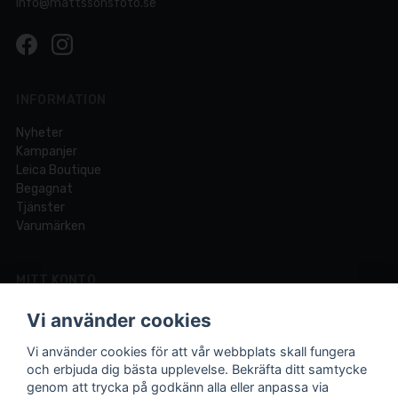
info@mattssonsfoto.se
INFORMATION
Nyheter
Kampanjer
Leica Boutique
Begagnat
Tjänster
Varumärken
MITT KONTO
Logga in
Vi använder cookies
Registrera dig
Glömt lösenord?
Vi använder cookies för att vår webbplats skall fungera
och erbjuda dig bästa upplevelse. Bekräfta ditt samtycke
genom att trycka på godkänn alla eller anpassa via