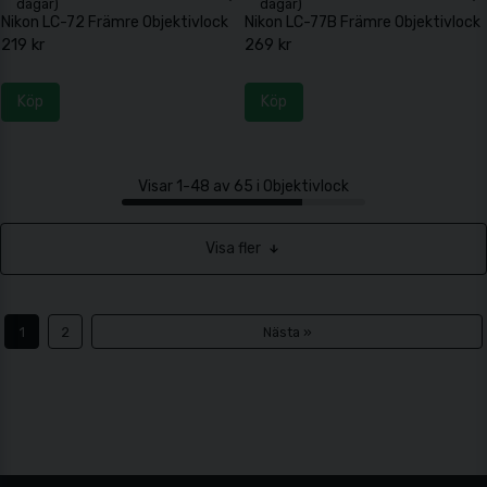
dagar)
dagar)
Nikon LC-72 Främre Objektivlock
Nikon LC-77B Främre Objektivlock
219 kr
269 kr
Köp
Köp
Visar 1-48 av 65 i Objektivlock
Visa fler
1
2
Nästa »