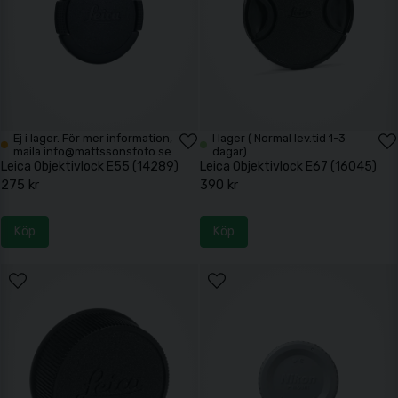
Ej i lager. För mer information,
I lager ( Normal lev.tid 1-3
maila info@mattssonsfoto.se
dagar)
Leica Objektivlock E55 (14289)
Leica Objektivlock E67 (16045)
275 kr
390 kr
Köp
Köp