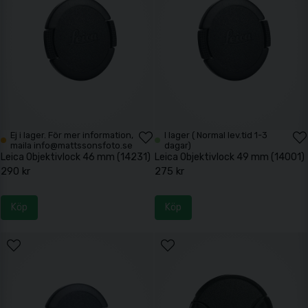
Ej i lager. För mer information,
I lager ( Normal lev.tid 1-3
maila info@mattssonsfoto.se
dagar)
Leica Objektivlock 46 mm (14231)
Leica Objektivlock 49 mm (14001)
290 kr
275 kr
Köp
Köp