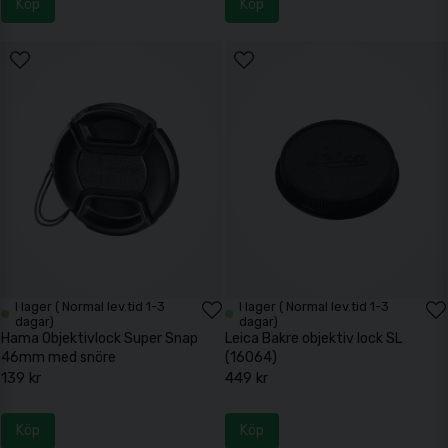
Köp
Köp
I lager ( Normal lev.tid 1-3
I lager ( Normal lev.tid 1-3
dagar)
dagar)
Hama Objektivlock Super Snap
Leica Bakre objektiv lock SL
46mm med snöre
(16064)
139 kr
449 kr
Köp
Köp