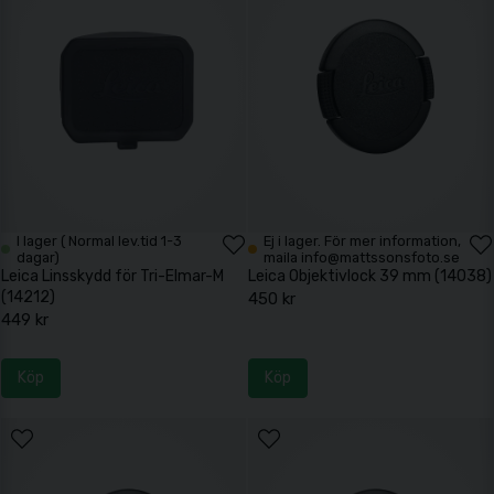
I lager ( Normal lev.tid 1-3
Ej i lager. För mer information,
dagar)
maila info@mattssonsfoto.se
Leica Linsskydd för Tri-Elmar-M
Leica Objektivlock 39 mm (14038)
(14212)
450 kr
449 kr
Köp
Köp