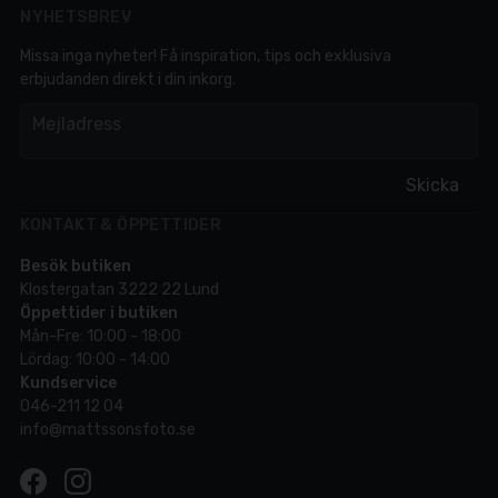
NYHETSBREV
Missa inga nyheter! Få inspiration, tips och exklusiva
erbjudanden direkt i din inkorg.
em
Mejladress
Skicka
KONTAKT & ÖPPETTIDER
Besök butiken
Klostergatan 3222 22 Lund
Öppettider i butiken
Mån-Fre: 10:00 - 18:00
Lördag: 10:00 - 14:00
Kundservice
046-211 12 04
info@mattssonsfoto.se