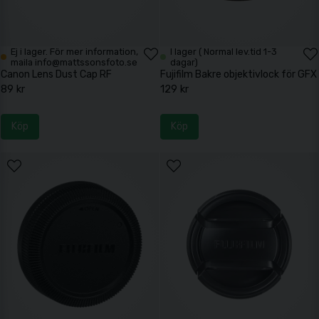
Ej i lager. För mer information,
I lager ( Normal lev.tid 1-3
maila info@mattssonsfoto.se
dagar)
Canon Lens Dust Cap RF
Fujifilm Bakre objektivlock för GFX
89 kr
129 kr
Köp
Köp