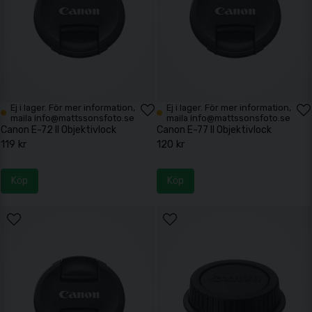
Ni är alltid välkomna att kontakta oss eller besöka butiken i Lund, så
ser vi till att ni får rätt objektivlock för just er utrustning.
Ej i lager. För mer information,
Ej i lager. För mer information,
maila info@mattssonsfoto.se
maila info@mattssonsfoto.se
Canon E-72 II Objektivlock
Canon E-77 II Objektivlock
119 kr
120 kr
Köp
Köp