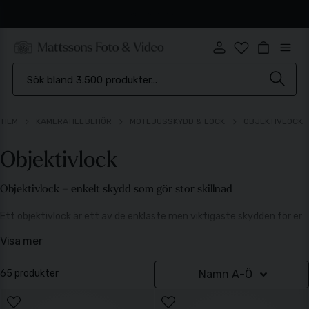
Brett sortiment
HEM
KAMERATILLBEHÖR
MOTLJUSSKYDD & LOCK
OBJEKTIVLOCK
Objektivlock
Objektivlock – enkelt skydd som gör stor skillnad
Ett objektivlock är ett av de enklaste men viktigaste skydden för er
utrustning. När kameran inte används skyddar objektivlocket
Visa mer
frontlinsen och fattningen mot damm, smuts, repor och oavsiktliga
stötar – sådant som annars snabbt kan påverka både bildkvalitet och
65 produkter
Namn A-Ö
livslängd.
Oavsett om ni har tappat bort ett lock, behöver ett extra som
reserv eller vill ersätta ett slitet original är rätt objektivlock en liten