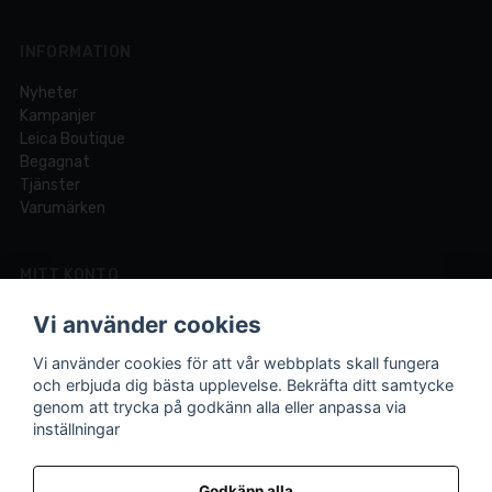
INFORMATION
Nyheter
Kampanjer
Leica Boutique
Begagnat
Tjänster
Varumärken
MITT KONTO
Logga in
Vi använder cookies
Registrera dig
Glömt lösenord?
Vi använder cookies för att vår webbplats skall fungera
och erbjuda dig bästa upplevelse. Bekräfta ditt samtycke
genom att trycka på godkänn alla eller anpassa via
inställningar
Din fotobutik online och i Lund sedan 1921.
Vi är experter på foto och video med över 100 års
Godkänn alla