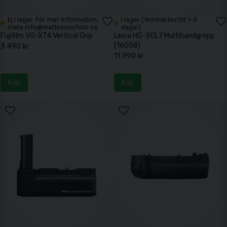
Ej i lager. För mer information,
I lager ( Normal lev.tid 1-3
maila info@mattssonsfoto.se
dagar)
Fujifilm VG-XT4 Vertical Grip
Leica HG-SCL7 Multihandgrepp
(16058)
3 490 kr
11 990 kr
Köp
Köp