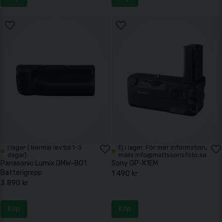
I lager ( Normal lev.tid 1-3
Ej i lager. För mer information,
dagar)
maila info@mattssonsfoto.se
Panasonic Lumix DMW-BG1
Sony GP-X1EM
Batterigrepp
1 490 kr
3 890 kr
Köp
Köp