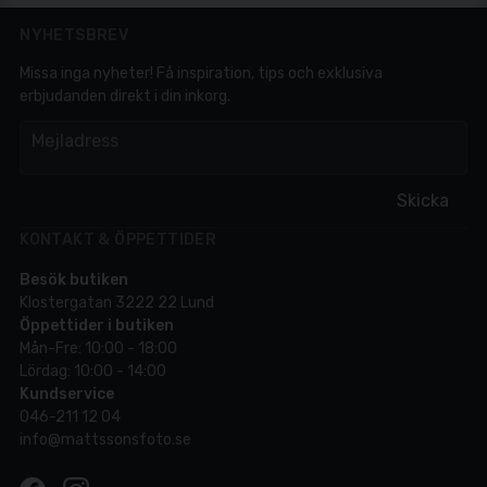
NYHETSBREV
Missa inga nyheter! Få inspiration, tips och exklusiva
erbjudanden direkt i din inkorg.
em
Mejladress
Skicka
KONTAKT & ÖPPETTIDER
Besök butiken
Klostergatan 3222 22 Lund
Öppettider i butiken
Mån-Fre: 10:00 - 18:00
Lördag: 10:00 - 14:00
Kundservice
046-211 12 04
info@mattssonsfoto.se