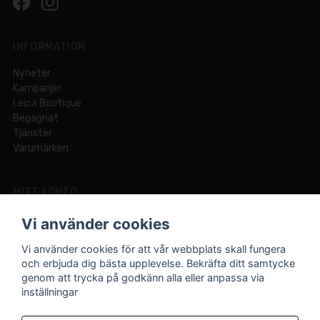
INFORMATION
Nyheter
Kampanjer
Leica Boutique
Begagnat
Tjänster
Varumärken
MITT KONTO
Logga in
Vi använder cookies
Registrera dig
Glömt lösenord?
Vi använder cookies för att vår webbplats skall fungera
och erbjuda dig bästa upplevelse. Bekräfta ditt samtycke
genom att trycka på godkänn alla eller anpassa via
inställningar
Din fotobutik online och i Lund sedan 1921.