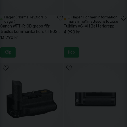
I lager ( Normal lev.tid 1-3
Ej i lager. För mer information,
dagar)
maila info@mattssonsfoto.se
Canon WFT-R10B grepp för
Fujifilm VG-XH Batterigrepp
trådlös kommunikation, till EOS
4 990 kr
R5
13 790 kr
Köp
Köp