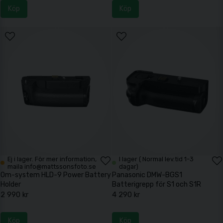
Köp
Köp
Ej i lager. För mer information,
I lager ( Normal lev.tid 1-3
maila info@mattssonsfoto.se
dagar)
Om-system HLD-9 Power Battery
Panasonic DMW-BGS1
Holder
Batterigrepp för S1 och S1R
2 990 kr
4 290 kr
Köp
Köp