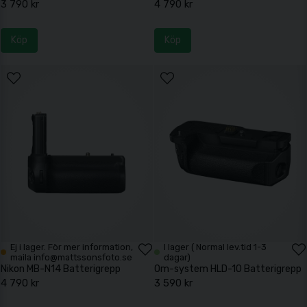
3 790 kr
4 790 kr
Köp
Köp
Ej i lager. För mer information,
I lager ( Normal lev.tid 1-3
maila info@mattssonsfoto.se
dagar)
Nikon MB-N14 Batterigrepp
Om-system HLD-10 Batterigrepp
4 790 kr
3 590 kr