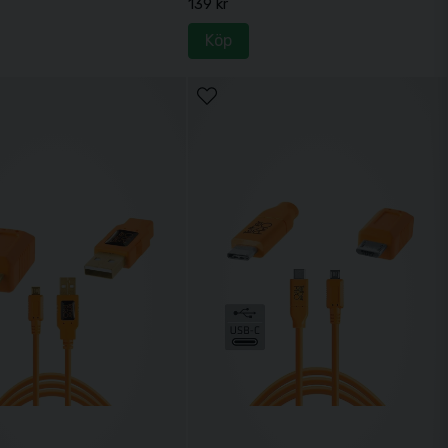
139 kr
Köp