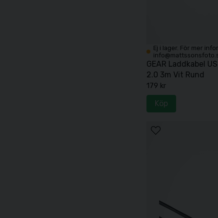
Ej i lager. För mer inf
info@mattssonsfoto.
GEAR Laddkabel USB
2.0 3m Vit Rund
179 kr
Köp