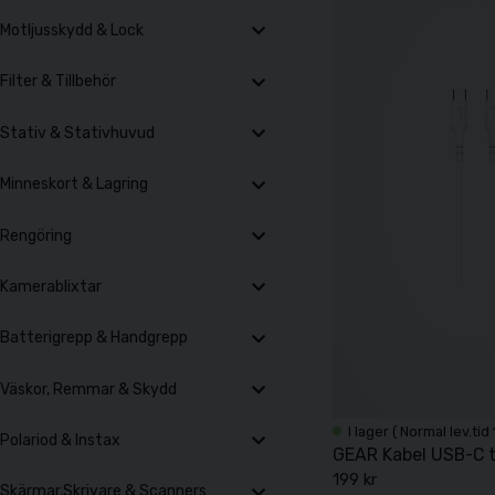
Motljusskydd & Lock
Filter & Tillbehör
Stativ & Stativhuvud
Minneskort & Lagring
Rengöring
Kamerablixtar
Batterigrepp & Handgrepp
Väskor, Remmar & Skydd
I lager ( Normal lev.tid
Polariod & Instax
GEAR Kabel USB-C t
199 kr
Skärmar,Skrivare & Scanners