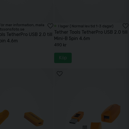
. För mer information, maila
I lager ( Normal lev.tid 1-3 dagar)
tssonsfoto.se
Tether Tools TetherPro USB 2.0 till
ls TetherPro USB 2.0 till
Mini-B 5pin 4.6m
pin 4.6m
490 kr
Köp