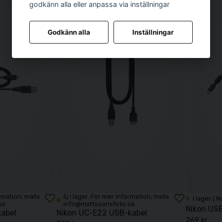
godkänn alla eller anpassa via inställningar
Godkänn alla
Inställningar
ormation, maila
Ej i lager. För mer information, maila
I lager ( 
se
info@mattssonsfoto.se
Nikon US
kabel
Nikon UC-E22 USB-kabel
269 kr