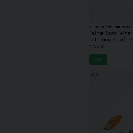
I lager ( Normal lev.tid
Tether Tools Tether
Tethering Kit w/ USB
4,6 m
1 150 kr
Köp