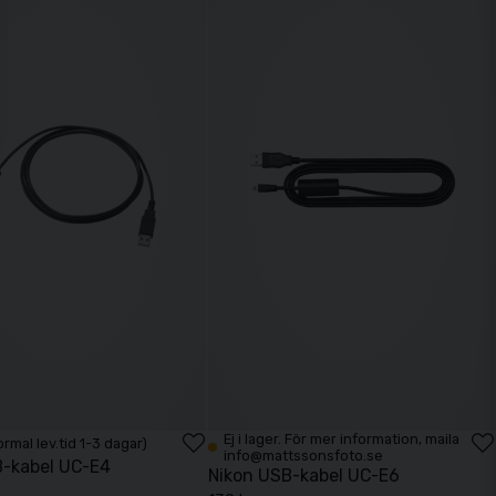
Ej i lager. För mer information, maila
Normal lev.tid 1-3 dagar)
info@mattssonsfoto.se
B-kabel UC-E4
Nikon USB-kabel UC-E6