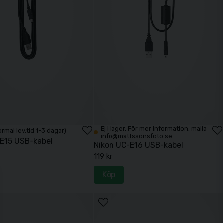
Ej i lager. För mer information, maila
Normal lev.tid 1-3 dagar)
info@mattssonsfoto.se
-E15 USB-kabel
Nikon UC-E16 USB-kabel
119 kr
Köp