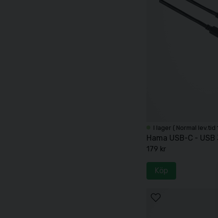
I lager ( Normal lev.tid
Hama USB-C - USB 3
179 kr
Köp