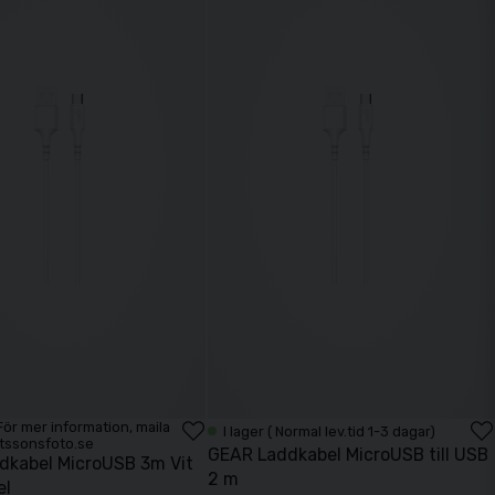
. För mer information, maila
I lager ( Normal lev.tid 1-3 dagar)
tssonsfoto.se
GEAR Laddkabel MicroUSB till USB
dkabel MicroUSB 3m Vit
2 m
el