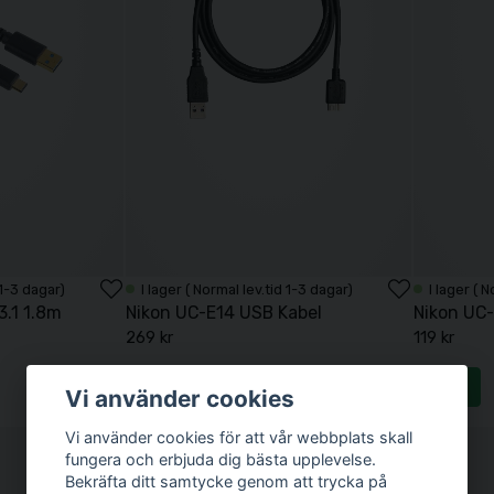
 1-3 dagar)
I lager ( Normal lev.tid 1-3 dagar)
I lager ( 
.1 1.8m
Nikon UC-E14 USB Kabel
Nikon UC
269 kr
119 kr
Köp
Köp
Vi använder cookies
Vi använder cookies för att vår webbplats skall
fungera och erbjuda dig bästa upplevelse.
Bekräfta ditt samtycke genom att trycka på