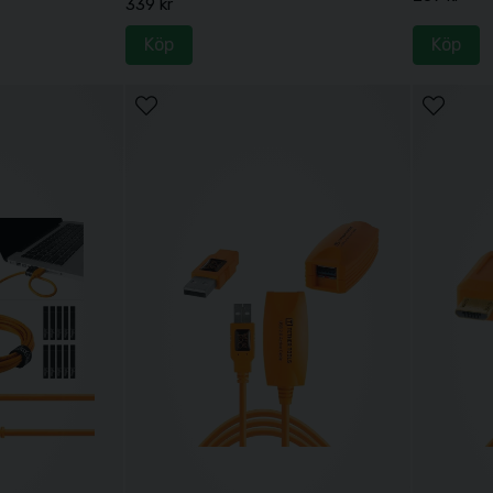
339 kr
Köp
Köp