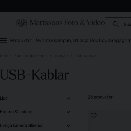
Experter sedan 1921
Snabb leverans
Brett sortiment
⭐️ 4,6 av 5 på Prisjakt
Produkter
Nyheter
Kampanjer
Leica Boutique
Begagna
HEM
KAMERATILLBEHÖR
KABLAR
USB-KABLAR
USB-Kablar
26 produkter
Ljud
Batteri & Laddare
Övriga kameratillbehör