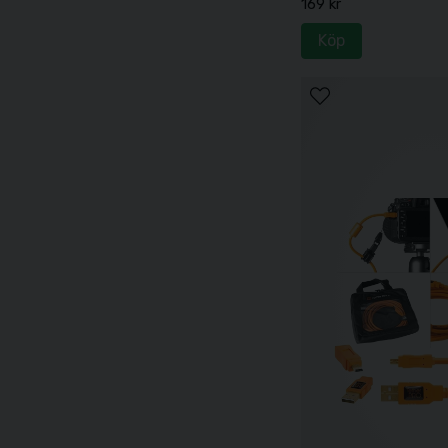
169 kr
Köp