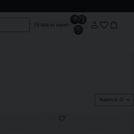
Kontakta oss
Köpvillkor
Vår butik
Om oss
Få hjälp av expert
Klostergatan 3, 222 22 Lund
Namn A-Ö
Mån-Fre: 10:00 - 18:00
Lördag: 10:00 - 14:00