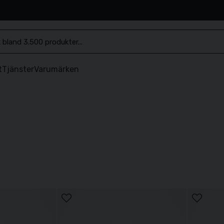
.se
t
Tjänster
Varumärken