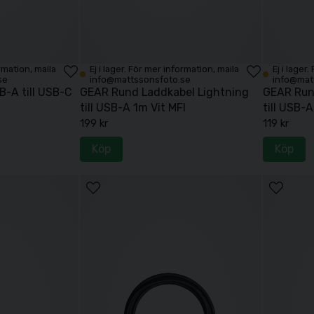
ormation, maila
Ej i lager. För mer information, maila
Ej i lager
se
info@mattssonsfoto.se
info@mat
-A till USB-C
GEAR Rund Laddkabel Lightning
GEAR Run
till USB-A 1m Vit MFI
till USB-A
199 kr
119 kr
Köp
Köp