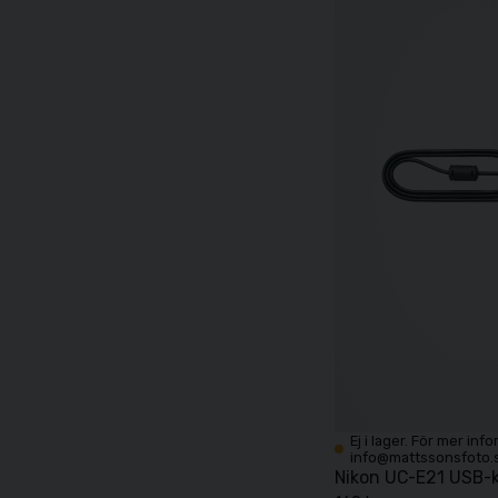
Ej i lager. För mer inf
info@mattssonsfoto.
Nikon UC-E21 USB-