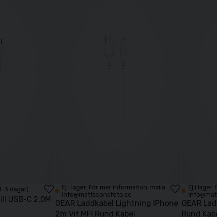
Ej i lager. För mer information, maila
Ej i lager
 1-3 dagar)
info@mattssonsfoto.se
info@mat
ill USB-C 2,0M
GEAR Laddkabel Lightning IPhone
GEAR Lad
2m Vit MFI Rund Kabel
Rund Kab