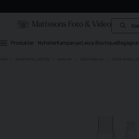
Experter sedan 1921
Snabb leverans
Brett sortiment
⭐️ 4,6 av 5 på Prisjakt
Produkter
Nyheter
Kampanjer
Leica Boutique
Begagna
HEM
KAMERATILLBEHÖR
KABLAR
USB-KABLAR
GEAR RUND LAD