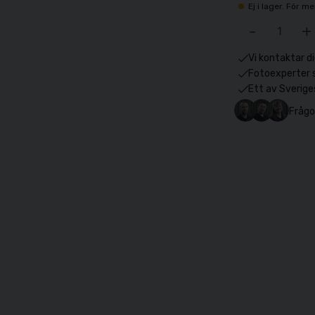
Ej i lager. För 
-
+
Vi kontaktar di
Fotoexperter 
Ett av Sverige
Frågo