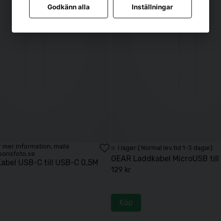
Godkänn alla
Inställningar
För mer information, maila
I lager ( Normal lev.tid 1-3 dagar)
sonsfoto.se
GEAR Laddkabel MicroUSB till
abel USB-C till USB-C 0,5M
129 kr
Köp