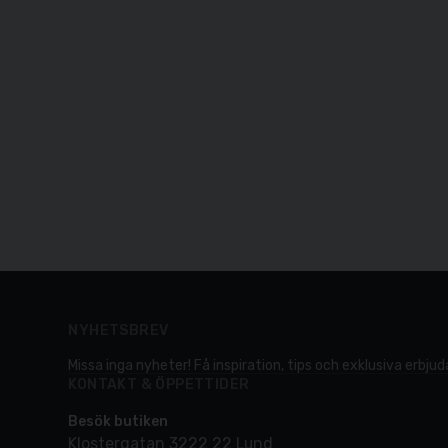
NYHETSBREV
Missa inga nyheter! Få inspiration, tips och exklusiva erbjuda
KONTAKT & ÖPPETTIDER
Besök butiken
Klostergatan 3222 22 Lund