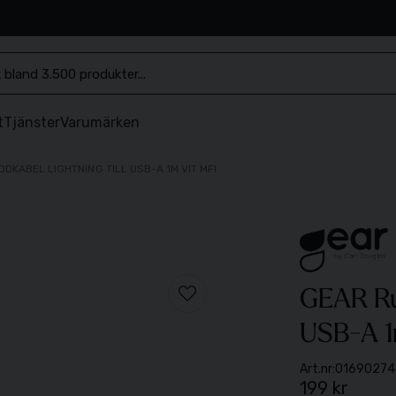
.se
t
Tjänster
Varumärken
DKABEL LIGHTNING TILL USB-A 1M VIT MFI
GEAR Run
USB-A 1
Art.nr:
01690274
199 kr