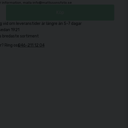
mer information, maila info@mattssonsfoto.se
Köp
g vid om leveranstider är längre än 5-7 dagar
sedan 1921
s bredaste sortiment
r? Ring oss
046-211 12 04