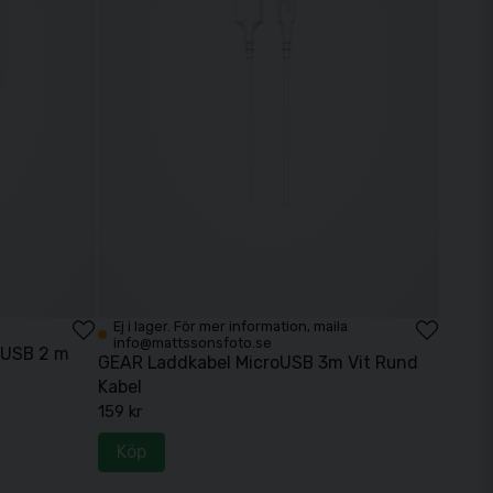
Ej i lager. För mer information, maila
info@mattssonsfoto.se
 USB 2 m
GEAR Laddkabel MicroUSB 3m Vit Rund
Kabel
159 kr
Köp