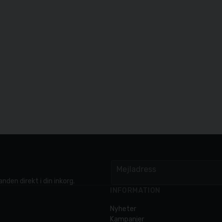
Mejladress
email
nden direkt i din inkorg.
INFORMATION
Nyheter
Kampanjer