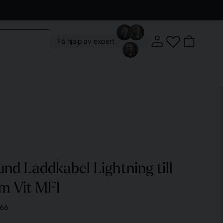
Kontakta oss
Köpvillkor
Vår butik
Om oss
Få hjälp av expert
Klostergatan 3, 222 22 Lund
d Laddkabel Lightning till
Mån-Fre: 10:00 - 18:00
Lördag: 10:00 - 14:00
m Vit MFI
66