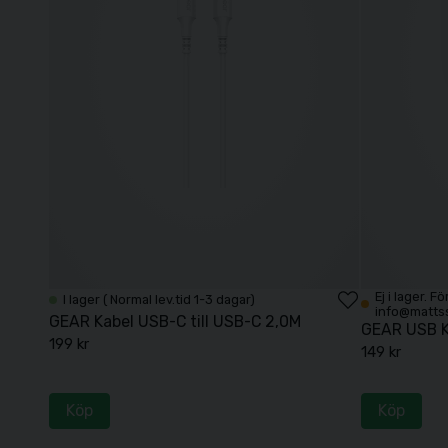
Ej i lager. 
I lager ( Normal lev.tid 1-3 dagar)
info@matts
GEAR Kabel USB-C till USB-C 2,0M
GEAR USB K
199 kr
149 kr
Köp
Köp