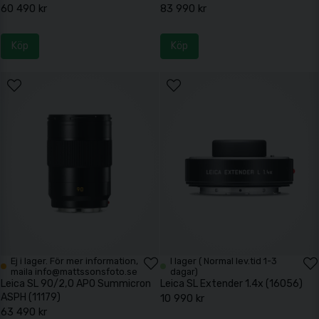
60 490 kr
83 990 kr
Köp
Köp
Ej i lager. För mer information,
I lager ( Normal lev.tid 1-3
maila info@mattssonsfoto.se
dagar)
Leica SL 90/2,0 APO Summicron
Leica SL Extender 1.4x (16056)
ASPH (11179)
10 990 kr
63 490 kr