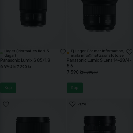
I lager ( Normal lev.tid 1-3
Ej i lager. För mer information,
dagar)
maila info@mattssonsfoto.se
Panasonic Lumix S 85/1,8
Panasonic Lumix S Lens 14-28/4-
5.6
6 990 kr
7 290 kr
7 590 kr
7 990 kr
Köp
Köp
-17%