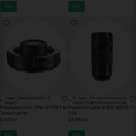
Köp
Köp
I lager ( Normal lev.tid 1-3
Ej i lager. För mer information,
dagar)
maila info@mattssonsfoto.se
Panasonic Lumix DMW-STC14 1,4x
Panasonic Lumix S 100-500/5-7.1
Telekonverter
O.I.S.
5 679 kr
24 690 kr
Köp
Köp