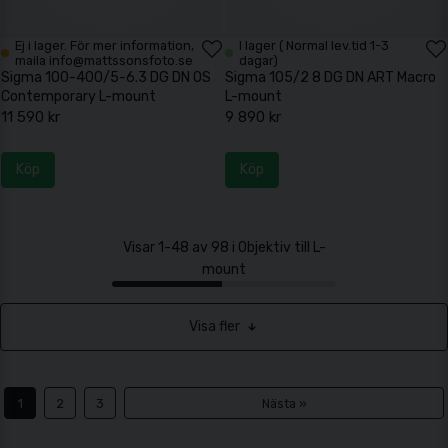
Ej i lager. För mer information,
I lager ( Normal lev.tid 1-3
maila info@mattssonsfoto.se
dagar)
Sigma 100-400/5-6.3 DG DN OS
Sigma 105/2 8 DG DN ART Macro
Contemporary L-mount
L-mount
11 590 kr
9 890 kr
Köp
Köp
Visar 1-48 av 98 i Objektiv till L-
mount
Visa fler
1
2
3
Nästa »