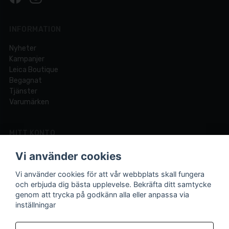
INFORMATION
Nyheter
Kampanjer
Leica Boutique
Begagnat
Tjänster
Varumärken
MITT KONTO
Logga in
Vi använder cookies
Registrera dig
Glömt lösenord?
Vi använder cookies för att vår webbplats skall fungera
och erbjuda dig bästa upplevelse. Bekräfta ditt samtycke
genom att trycka på godkänn alla eller anpassa via
inställningar
Din fotobutik online och i Lund sedan 1921.
Vi är experter på foto och video med över 100 års