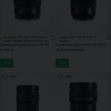
Ej i lager. För mer information,
I lager ( Normal lev.tid 1-3
maila info@mattssonsfoto.se
dagar)
Panasonic Lumix S Lens 18/1.8
Panasonic Lumix S Pro 16-35/4
9 790 kr
14 990 kr
17 990 kr
Köp
Köp
-17%
-15%