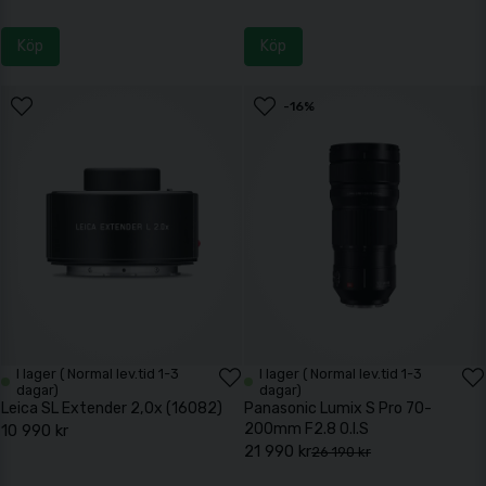
Köp
Köp
-16%
I lager ( Normal lev.tid 1-3
I lager ( Normal lev.tid 1-3
dagar)
dagar)
Leica SL Extender 2,0x (16082)
Panasonic Lumix S Pro 70-
200mm F2.8 O.I.S
10 990 kr
21 990 kr
26 190 kr