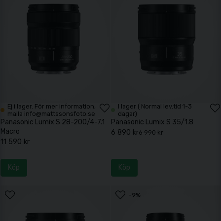
Ej i lager. För mer information,
I lager ( Normal lev.tid 1-3
maila info@mattssonsfoto.se
dagar)
Panasonic Lumix S 28-200/4-7.1
Panasonic Lumix S 35/1.8
Macro
6 890 kr
6 990 kr
11 590 kr
Köp
Köp
-9%