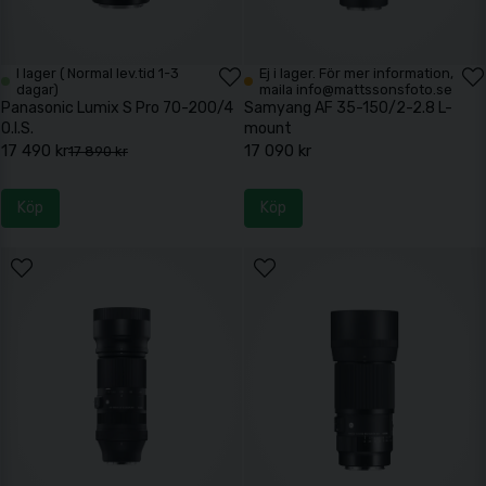
I lager ( Normal lev.tid 1-3
Ej i lager. För mer information,
dagar)
maila info@mattssonsfoto.se
Panasonic Lumix S Pro 70-200/4
Samyang AF 35-150/2-2.8 L-
O.I.S.
mount
17 490 kr
17 090 kr
17 890 kr
Köp
Köp