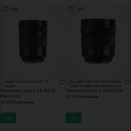
-9%
-4%
I lager ( Normal lev.tid 1-3
Ej i lager. För mer information,
dagar)
maila info@mattssonsfoto.se
Panasonic Lumix S 24-105/4
Panasonic Lumix S 24-60/2 8
Macro O.I.S.
10 990 kr
11 490 kr
14 590 kr
15 990 kr
Köp
Köp