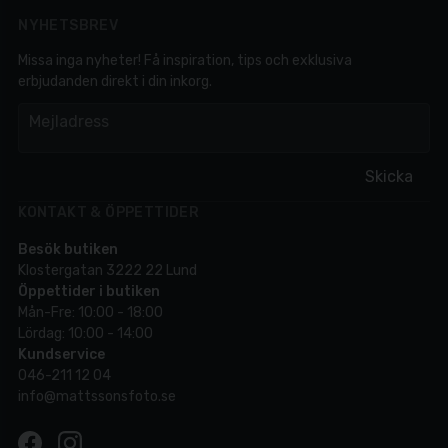
NYHETSBREV
Missa inga nyheter! Få inspiration, tips och exklusiva
erbjudanden direkt i din inkorg.
em
Mejladress
Skicka
KONTAKT & ÖPPETTIDER
Besök butiken
Klostergatan 3222 22 Lund
Öppettider i butiken
Mån-Fre: 10:00 - 18:00
Lördag: 10:00 - 14:00
Kundservice
046-211 12 04
info@mattssonsfoto.se