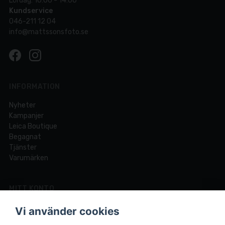
Lördag: 10:00 - 14:00
Kundservice
046-211 12 04
info@mattssonsfoto.se
INFORMATION
Nyheter
Kampanjer
Leica Boutique
Begagnat
Tjänster
Varumärken
MITT KONTO
Logga in
Vi använder cookies
Registrera dig