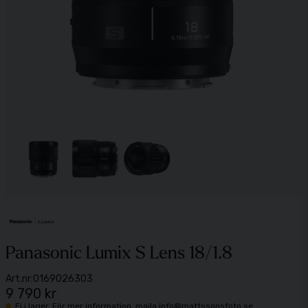
Panasonic Lumix S Lens 18/1.8
Art.nr:
0169026303
9 790 kr
Ej i lager. För mer information, maila info@mattssonsfoto.se