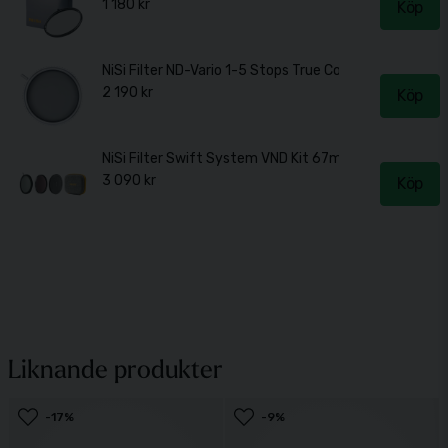
1 180 kr
Köp
NiSi Filter ND-Vario 1-5 Stops True Color 67mm
2 190 kr
Köp
NiSi Filter Swift System VND Kit 67mm
3 090 kr
Köp
Liknande produkter
-17%
-9%