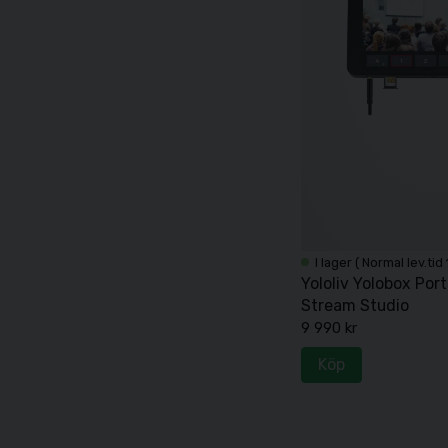
I lager ( Normal lev.tid
Yololiv Yolobox Port
Stream Studio
9 990 kr
Köp