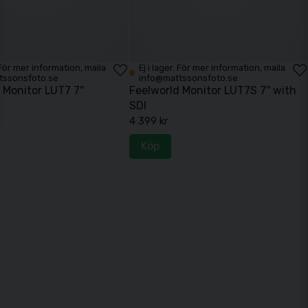
. För mer information, maila
Ej i lager. För mer information, maila
tssonsfoto.se
info@mattssonsfoto.se
 Monitor LUT7 7''
Feelworld Monitor LUT7S 7'' with
SDI
4 399 kr
Köp