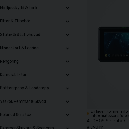
Motljusskydd & Lock
Filter & Tillbehör
Stativ & Stativhuvud
Minneskort & Lagring
Rengöring
Kamerablixtar
Batterigrepp & Handgrepp
Väskor, Remmar & Skydd
Ej i lager. För mer inf
Polariod & Instax
info@mattssonsfoto.
ATOMOS Shinobi 7
8 790 kr
Skärmar,Skrivare & Scanners