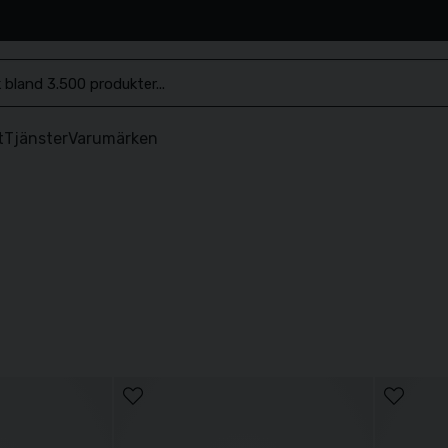
.se
t
Tjänster
Varumärken