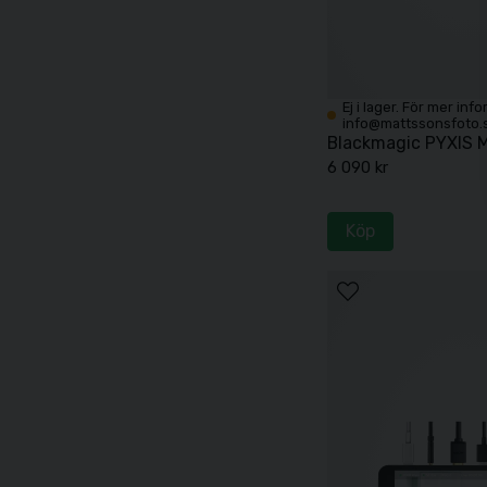
Ej i lager. För mer inf
info@mattssonsfoto.
Blackmagic PYXIS M
6 090 kr
Köp