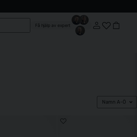
Kontakta oss
Köpvillkor
Vår butik
Om oss
Få hjälp av expert
Klostergatan 3, 222 22 Lund
Namn A-Ö
Mån-Fre: 10:00 - 18:00
Lördag: 10:00 - 14:00