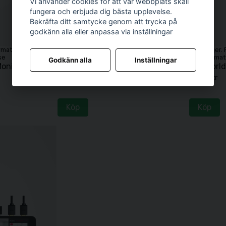
Vi använder cookies för att vår webbplats skall
fungera och erbjuda dig bästa upplevelse.
Bekräfta ditt samtycke genom att trycka på
godkänn alla eller anpassa via inställningar
ormation, maila
Ej i lager. För mer information, maila
Ej i lager
se
info@mattssonsfoto.se
info@mat
Godkänn alla
Inställningar
onitor Kit
Feelworld Monitor FW279S 7"
Feelworld
4 699 kr
3 990 kr
Köp
Köp