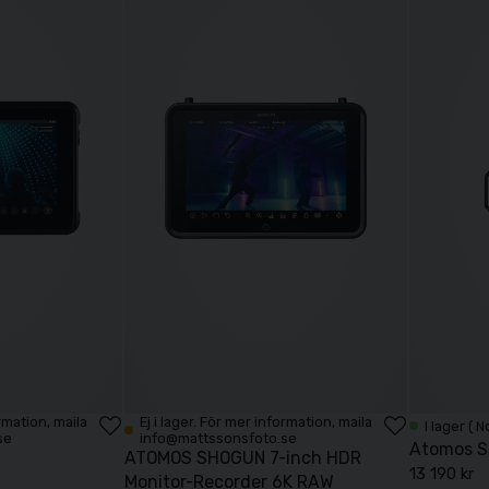
ormation, maila
Ej i lager. För mer information, maila
I lager ( 
se
info@mattssonsfoto.se
Atomos 
ATOMOS SHOGUN 7-inch HDR
13 190 kr
Monitor-Recorder 6K RAW