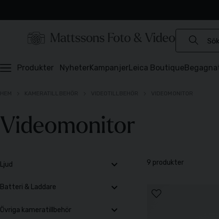
Experter sedan 1921
Snabb leverans
Brett sortiment
⭐️ 4,6 av 5 på Prisjakt
Produkter
Nyheter
Kampanjer
Leica Boutique
Begagna
HEM
KAMERATILLBEHÖR
VIDEOTILLBEHÖR
VIDEOMONITOR
Videomonitor
9 produkter
Ljud
Batteri & Laddare
Övriga kameratillbehör