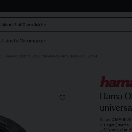
.se
t
Tjänster
Varumärken
HAMA OBJEKTIVLOCK "SMART-SNAP" UNIVERSAL 37MM
Hama Ob
univers
Art.nr:
01690076
I lager ( Normal 
Vi kontaktar di