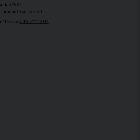
sedan 1921
s bredaste sortiment
r? Ring oss
046-211 12 04