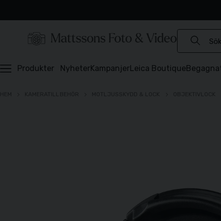
Experter sedan 1921
Snabb leverans
Brett sortiment
⭐️ 4,6 av 5 på Prisjakt
Produkter
Nyheter
Kampanjer
Leica Boutique
Begagna
HEM
KAMERATILLBEHÖR
MOTLJUSSKYDD & LOCK
OBJEKTIVLOCK