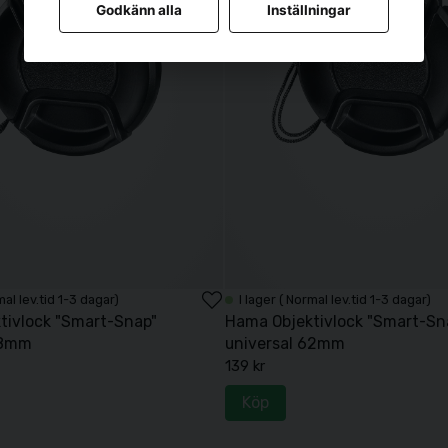
Godkänn alla
Inställningar
mal lev.tid 1-3 dagar)
I lager ( Normal lev.tid 1-3 dagar)
tivlock "Smart-Snap"
Hama Objektivlock "Smart-Sn
58mm
universal 62mm
139 kr
Köp