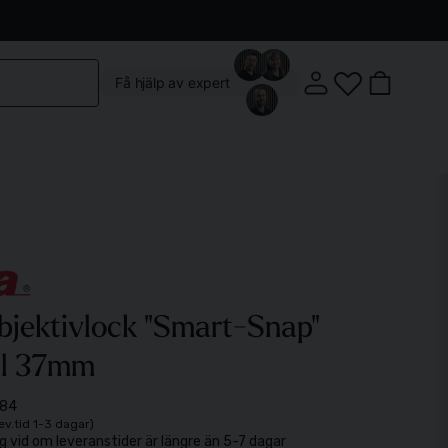
Kontakta oss
Köpvillkor
Vår butik
Om oss
Få hjälp av expert
Klostergatan 3, 222 22 Lund
jektivlock "Smart-Snap"
Mån-Fre: 10:00 - 18:00
al 37mm
Lördag: 10:00 - 14:00
84
lev.tid 1-3 dagar)
g vid om leveranstider är längre än 5-7 dagar