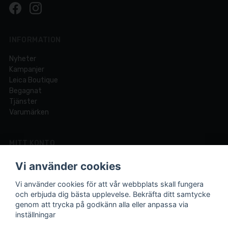
INFORMATION
Nyheter
Kampanjer
Leica Boutique
Begagnat
Tjänster
Varumärken
MITT KONTO
Logga in
Vi använder cookies
Registrera dig
Glömt lösenord?
Vi använder cookies för att vår webbplats skall fungera
och erbjuda dig bästa upplevelse. Bekräfta ditt samtycke
genom att trycka på godkänn alla eller anpassa via
inställningar
Din fotobutik online och i Lund sedan 1921.