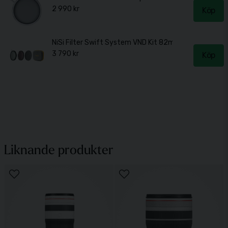
2 990 kr
Köp
NiSi Filter Swift System VND Kit 82mm
3 790 kr
Köp
Liknande produkter