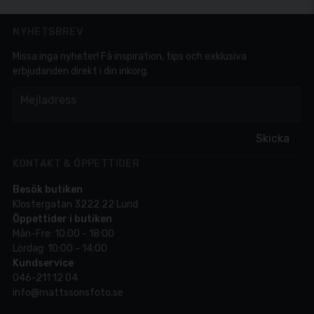
NYHETSBREV
Missa inga nyheter! Få inspiration, tips och exklusiva
erbjudanden direkt i din inkorg.
em
Mejladress
Skicka
KONTAKT & ÖPPETTIDER
Besök butiken
Klostergatan 3222 22 Lund
Öppettider i butiken
Mån-Fre: 10:00 - 18:00
Lördag: 10:00 - 14:00
Kundservice
046-211 12 04
info@mattssonsfoto.se