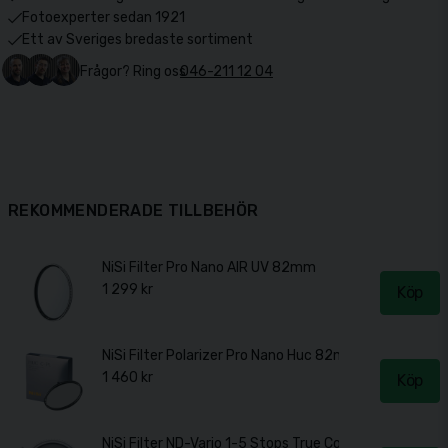
Fotoexperter sedan 1921
Ett av Sveriges bredaste sortiment
Frågor? Ring oss
046-211 12 04
REKOMMENDERADE TILLBEHÖR
NiSi Filter Pro Nano AIR UV 82mm
1 299 kr
Köp
NiSi Filter Polarizer Pro Nano Huc 82mm
1 460 kr
Köp
NiSi Filter ND-Vario 1-5 Stops True Color 82mm