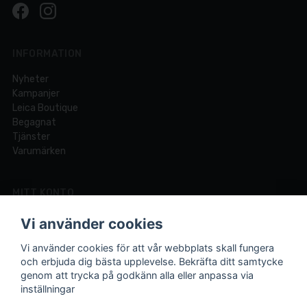
INFORMATION
Nyheter
Kampanjer
Leica Boutique
Begagnat
Tjänster
Varumärken
MITT KONTO
Logga in
Vi använder cookies
Registrera dig
Glömt lösenord?
Vi använder cookies för att vår webbplats skall fungera
och erbjuda dig bästa upplevelse. Bekräfta ditt samtycke
genom att trycka på godkänn alla eller anpassa via
inställningar
Din fotobutik online och i Lund sedan 1921.