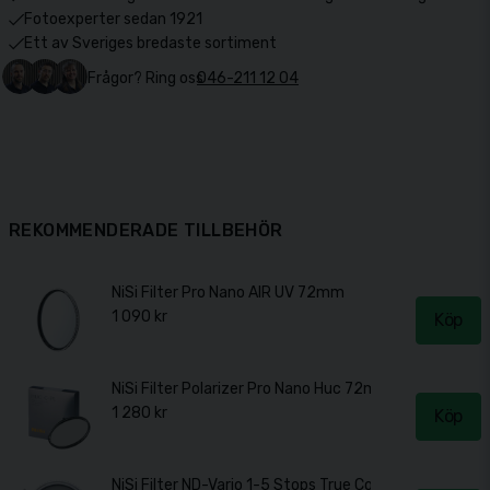
Fotoexperter sedan 1921
Ett av Sveriges bredaste sortiment
Frågor? Ring oss
046-211 12 04
REKOMMENDERADE TILLBEHÖR
NiSi Filter Pro Nano AIR UV 72mm
1 090 kr
Köp
NiSi Filter Polarizer Pro Nano Huc 72mm
1 280 kr
Köp
NiSi Filter ND-Vario 1-5 Stops True Color 72mm