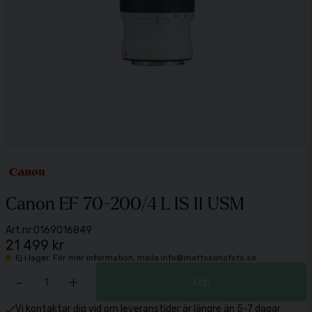
Canon EF 70-200/4 L IS II USM
Art.nr:
0169016849
21 499 kr
Ej i lager. För mer information, maila info@mattssonsfoto.se
-
+
Köp
Vi kontaktar dig vid om leveranstider är längre än 5-7 dagar