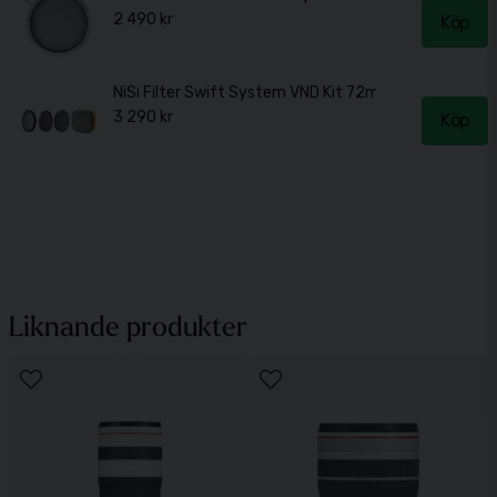
2 490 kr
Köp
NiSi Filter Swift System VND Kit 72mm
3 290 kr
Köp
Liknande produkter