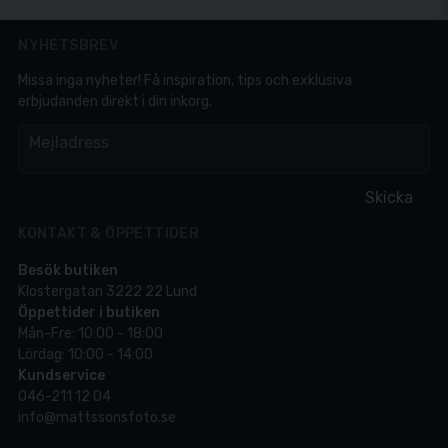
NYHETSBREV
Missa inga nyheter! Få inspiration, tips och exklusiva
erbjudanden direkt i din inkorg.
em
Mejladress
Skicka
KONTAKT & ÖPPETTIDER
Besök butiken
Klostergatan 3222 22 Lund
Öppettider i butiken
Mån-Fre: 10:00 - 18:00
Lördag: 10:00 - 14:00
Kundservice
046-211 12 04
info@mattssonsfoto.se