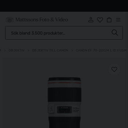
Snabb leverans
M
OBJEKTIV
OBJEKTIV TILL CANON
CANON EF 70-200/4 L IS II USM