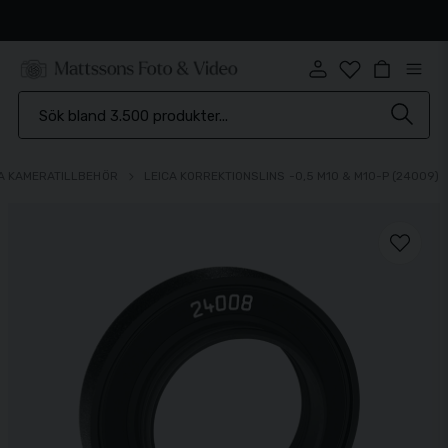
Snabb leverans
A KAMERATILLBEHÖR
LEICA KORREKTIONSLINS -0,5 M10 & M10-P (24009)