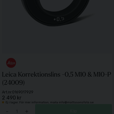
Leica Korrektionslins -0,5 M10 & M10-P
(24009)
Art.nr:
0169017929
2 490 kr
Ej i lager. För mer information, maila info@mattssonsfoto.se
-
+
Köp