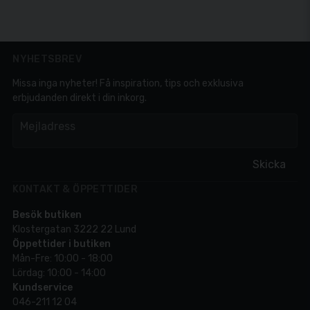
NYHETSBREV
Missa inga nyheter! Få inspiration, tips och exklusiva
erbjudanden direkt i din inkorg.
em
Mejladress
Skicka
KONTAKT & ÖPPETTIDER
Besök butiken
Klostergatan 3222 22 Lund
Öppettider i butiken
Mån-Fre: 10:00 - 18:00
Lördag: 10:00 - 14:00
Kundservice
046-211 12 04