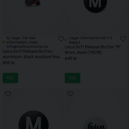
Ej i lager. För mer
I lager ( Normal lev.tid 1-3
information, maila
dagar)
info@mattssonsfoto.se
Leica Soft Release Button "M",
Leica Soft Release Button,
8mm, black (14018)
aluminium, black anodized finish
649 kr
(19671)
850 kr
Köp
Köp