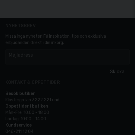
NYHETSBREV
Missa inga nyheter! Få inspiration, tips och exklusiva
erbjudanden direkt i din inkorg.
em
Mejladress
Skicka
KONTAKT & ÖPPETTIDER
Besök butiken
Klostergatan 3222 22 Lund
Öppettider i butiken
Mån-Fre: 10:00 - 18:00
Lördag: 10:00 - 14:00
Kundservice
046-211 12 04