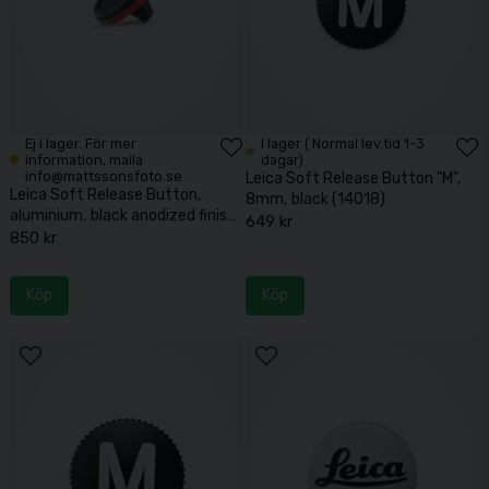
Ej i lager. För mer
I lager ( Normal lev.tid 1-3
information, maila
dagar)
info@mattssonsfoto.se
Leica Soft Release Button "M",
Leica Soft Release Button,
8mm, black (14018)
aluminium, black anodized finish
649 kr
(19671)
850 kr
Köp
Köp