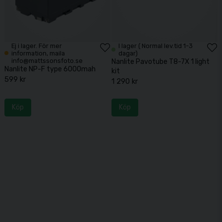
Ej i lager. För mer
I lager ( Normal lev.tid 1-3
information, maila
dagar)
info@mattssonsfoto.se
Nanlite Pavotube T8-7X 1 light
Nanlite NP-F type 6000mah
kit
599 kr
1 290 kr
Köp
Köp