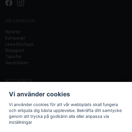
INFORMATION
Nyheter
Kampanjer
Leica Boutique
Begagnat
Tjänster
Varumärken
MITT KONTO
Logga in
Vi använder cookies
Registrera dig
Glömt lösenord?
Vi använder cookies för att vår webbplats skall fungera
och erbjuda dig bästa upplevelse. Bekräfta ditt samtycke
genom att trycka på godkänn alla eller anpassa via
inställningar
Din fotobutik online och i Lund sedan 1921.