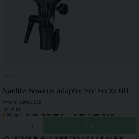
Nanlite Bowens adaptor For Forza 60
Art.nr:
0169020672
349 kr
Ej i lager. För mer information, maila info@mattssonsfoto.se
-
+
Köp
Vi kontaktar dig vid om leveranstider är längre än 5-7 dagar