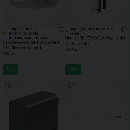
Ej i lager. För mer
I lager ( Normal lev.tid 1-3
information, maila
dagar)
info@mattssonsfoto.se
Nanlite BH-FZ60 Battery Holder
Nanlite PavoTube Transparent
for Forza 60
T12 Clip med Magnet
549 kr
159 kr
Köp
Köp