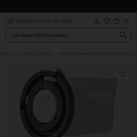
Snabb leverans
STUDIO
STUDIOTILLBEHÖR
NANLITE BOWENS ADAPTOR FOR FORZA 60