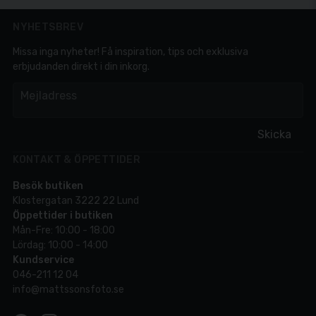
NYHETSBREV
Missa inga nyheter! Få inspiration, tips och exklusiva
erbjudanden direkt i din inkorg.
em
Mejladress
Skicka
KONTAKT & ÖPPETTIDER
Besök butiken
Klostergatan 3222 22 Lund
Öppettider i butiken
Mån-Fre: 10:00 - 18:00
Lördag: 10:00 - 14:00
Kundservice
046-211 12 04
info@mattssonsfoto.se