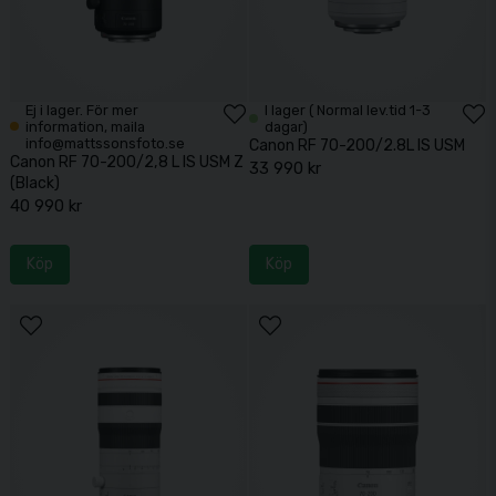
Ej i lager. För mer
I lager ( Normal lev.tid 1-3
information, maila
dagar)
info@mattssonsfoto.se
Canon RF 70-200/2.8L IS USM
Canon RF 70-200/2,8 L IS USM Z
33 990 kr
(Black)
40 990 kr
Köp
Köp