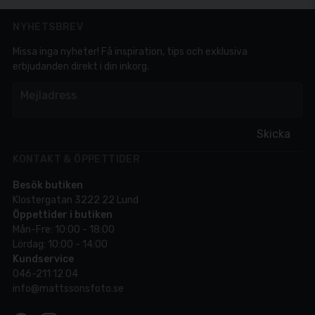
NYHETSBREV
Missa inga nyheter! Få inspiration, tips och exklusiva
erbjudanden direkt i din inkorg.
em
Mejladress
Skicka
KONTAKT & ÖPPETTIDER
Besök butiken
Klostergatan 3222 22 Lund
Öppettider i butiken
Mån-Fre: 10:00 - 18:00
Lördag: 10:00 - 14:00
Kundservice
046-211 12 04
info@mattssonsfoto.se