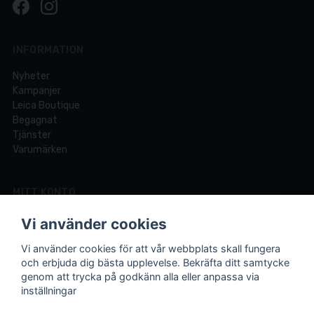
INFORMATION
Nyheter
Kampanjer
Leica Boutique
Begagnat
Tjänster
Varumärken
MITT KONTO
Logga in
Vi använder cookies
Registrera dig
Glömt lösenord?
Vi använder cookies för att vår webbplats skall fungera
och erbjuda dig bästa upplevelse. Bekräfta ditt samtycke
genom att trycka på godkänn alla eller anpassa via
inställningar
Din fotobutik online och i Lund sedan 1921.