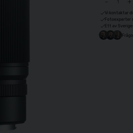
-
+
Vi kontaktar di
Fotoexperter 
Ett av Sverige
Frågo