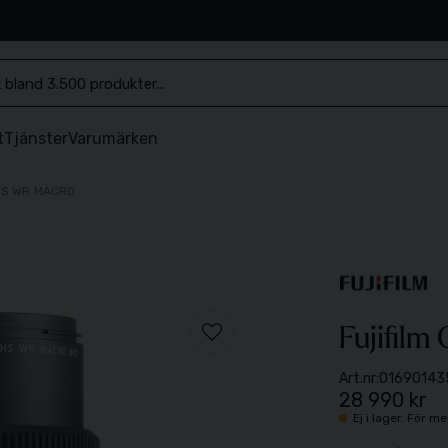
.se
t
Tjänster
Varumärken
OIS WR MACRO
Fujifil
Art.nr:
01690143
28 990 kr
Ej i lager. För 