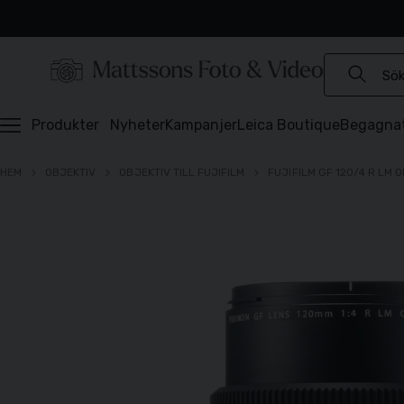
Experter sedan 1921
Snabb leverans
Brett sortiment
⭐️ 4,6 av 5 på Prisjakt
Produkter
Nyheter
Kampanjer
Leica Boutique
Begagna
HEM
OBJEKTIV
OBJEKTIV TILL FUJIFILM
FUJIFILM GF 120/4 R LM 