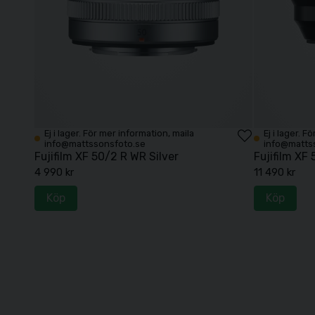
Ej i lager. För mer information, maila
Ej i lager. 
info@mattssonsfoto.se
info@matts
Fujifilm XF 50/2 R WR Silver
Fujifilm XF
4 990 kr
11 490 kr
Köp
Köp