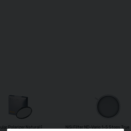
ircular Polarizer Natural Pro Nano 72mm
NiSi Filter ND-Vario 1-5 Stops Tru