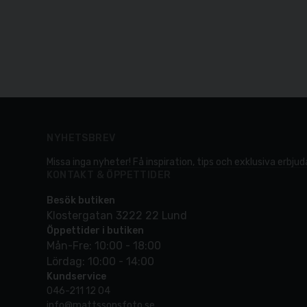
NYHETSBREV
Missa inga nyheter! Få inspiration, tips och exklusiva erbjuda
KONTAKT & ÖPPETTIDER
Besök butiken
Klostergatan 3222 22 Lund
Öppettider i butiken
Mån-Fre: 10:00 - 18:00
Lördag: 10:00 - 14:00
Kundservice
046-211 12 04
info@mattssonsfoto.se