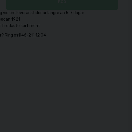
Köp
g vid om leveranstider är längre än 5-7 dagar
sedan 1921
s bredaste sortiment
r? Ring oss
046-211 12 04