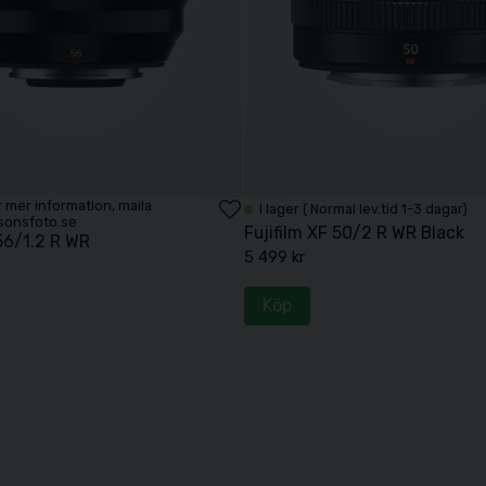
För mer information, maila
I lager ( Normal lev.tid 1-3 dagar)
sonsfoto.se
Fujifilm XF 50/2 R WR Black
 56/1.2 R WR
5 499 kr
Köp