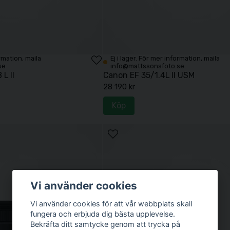
ormation, maila
Ej i lager. För mer information, maila
se
info@mattssonsfoto.se
L II
Canon EF 35/1.4L II USM
28 190 kr
Köp
Vi använder cookies
Vi använder cookies för att vår webbplats skall
fungera och erbjuda dig bästa upplevelse.
Bekräfta ditt samtycke genom att trycka på