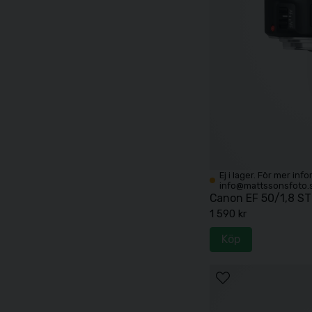
Ej i lager. För mer inf
info@mattssonsfoto.
Canon EF 50/1,8 S
1 590 kr
Köp