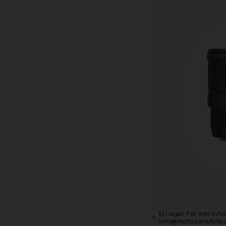
Ej i lager. För mer inf
info@mattssonsfoto.