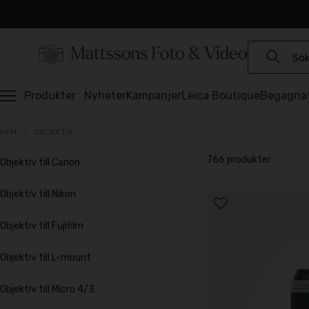
Experter sedan 1921
Snabb leverans
Brett sortiment
⭐️ 4,6 av 5 på Prisjakt
Produkter
Nyheter
Kampanjer
Leica Boutique
Begagna
HEM
OBJEKTIV
766 produkter
Objektiv till Canon
Objektiv till Nikon
Objektiv till Fujifilm
Objektiv till L-mount
Objektiv till Micro 4/3