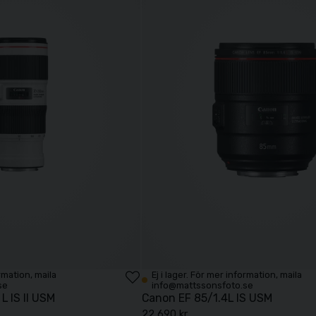
ormation, maila
Ej i lager. För mer information, maila
se
info@mattssonsfoto.se
L IS II USM
Canon EF 85/1.4L IS USM
22 690 kr