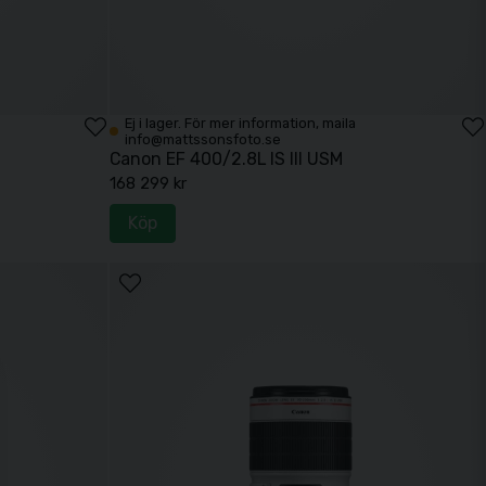
Ej i lager. För mer information, maila
info@mattssonsfoto.se
Canon EF 400/2.8L IS III USM
168 299 kr
Köp