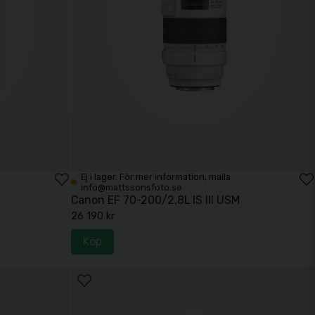
Ej i lager. För mer information, maila
info@mattssonsfoto.se
Canon EF 70-200/2,8L IS III USM
26 190 kr
Köp