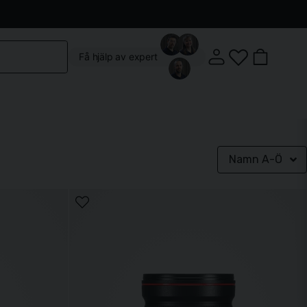
Kontakta oss
Köpvillkor
Vår butik
Om oss
Få hjälp av expert
Namn A-Ö
Klostergatan 3, 222 22 Lund
Mån-Fre: 10:00 - 18:00
Lördag: 10:00 - 14:00