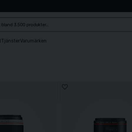
.se
t
Tjänster
Varumärken