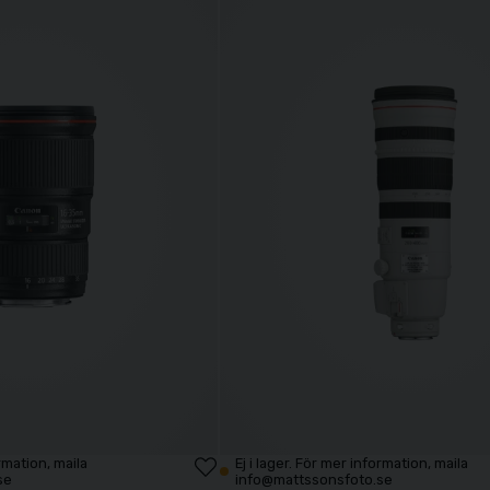
ormation, maila
Ej i lager. För mer information, maila
se
info@mattssonsfoto.se