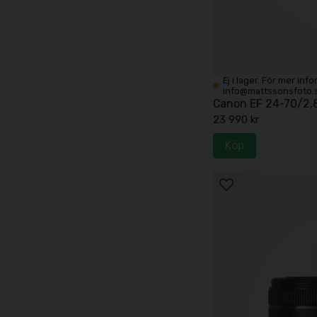
Ej i lager. För mer inf
info@mattssonsfoto.
Canon EF 24-70/2,8 
23 990 kr
Köp