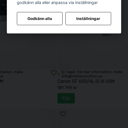
godkänn alla eller anpassa via inställningar
Godkänn alla
Inställningar
ormation, maila
Ej i lager. För mer information, maila
se
info@mattssonsfoto.se
TM
Canon EF 600/4L IS III USM
181 799 kr
Köp