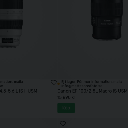
ormation, maila
Ej i lager. För mer information, maila
se
info@mattssonsfoto.se
5-5,6 L IS II USM
Canon EF 100/2,8L Macro IS USM
15 890 kr
Köp