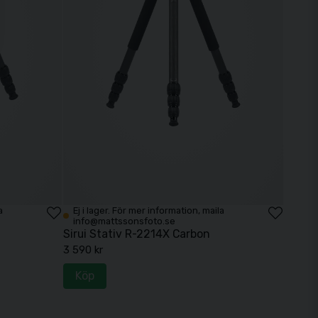
a
Ej i lager. För mer information, maila
info@mattssonsfoto.se
Sirui Stativ R-2214X Carbon
3 590 kr
Köp