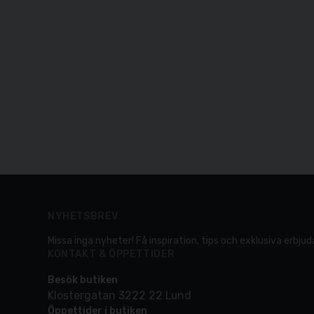
NYHETSBREV
Missa inga nyheter! Få inspiration, tips och exklusiva erbjuda
KONTAKT & ÖPPETTIDER
Besök butiken
Klostergatan 3222 22 Lund
Öppettider i butiken