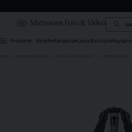
Experter sedan 1921
Snabb leverans
Brett sortiment
⭐️ 4,6 av 5 på Prisjakt
Produkter
Nyheter
Kampanjer
Leica Boutique
Begagna
HEM
KAMERATILLBEHÖR
STATIV & STATIVHUVUD
TREBENSSTATIV