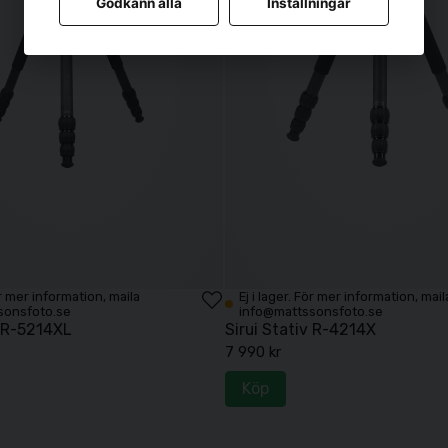
Godkänn alla
Inställningar
För mer information, maila
Ej i lager. För mer information, mail
sonsfoto.se
info@mattssonsfoto.se
v R-5214XL
Sirui Stativ R-4214X
7 990 kr
Köp