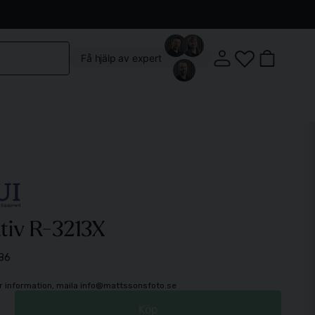
Kontakta oss
Köpvillkor
Vår butik
Om oss
Få hjälp av expert
Klostergatan 3, 222 22 Lund
ativ R-3213X
Mån-Fre: 10:00 - 18:00
Lördag: 10:00 - 14:00
86
mer information, maila info@mattssonsfoto.se
Köp