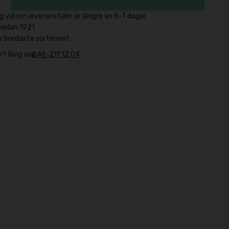
g vid om leveranstider är längre än 5-7 dagar
sedan 1921
s bredaste sortiment
r? Ring oss
046-211 12 04