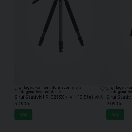
Ej i lager. För mer information, maila
Ej i lager. 
info@mattssonsfoto.se
info@matts
Sirui Stativkit R-3213X + VH-10 Stativkit
Sirui Stati
5 490 kr
9 090 kr
Köp
Köp