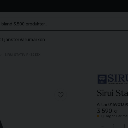
.se
t
Tjänster
Varumärken
SIRUI STATIV R-3213X
Sirui St
Art.nr:
01690139
3 590 kr
Ej i lager. För 
-
+