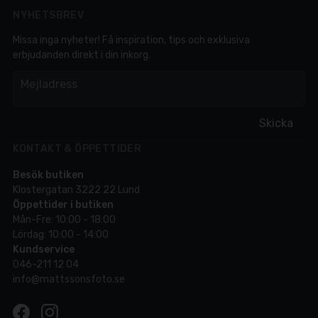
NYHETSBREV
Missa inga nyheter! Få inspiration, tips och exklusiva
erbjudanden direkt i din inkorg.
em
Mejladress
Skicka
KONTAKT & ÖPPETTIDER
Besök butiken
Klostergatan 3222 22 Lund
Öppettider i butiken
Mån-Fre: 10:00 - 18:00
Lördag: 10:00 - 14:00
Kundservice
046-211 12 04
info@mattssonsfoto.se