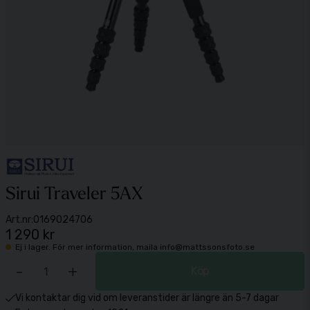
Sirui Traveler 5AX
Art.nr:
0169024706
1 290 kr
Ej i lager. För mer information, maila info@mattssonsfoto.se
-
+
Köp
Vi kontaktar dig vid om leveranstider är längre än 5-7 dagar