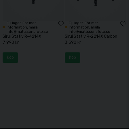
Ej i lager. För mer
Ej i lager. För mer
information, maila
information, maila
info@mattssonsfoto.se
info@mattssonsfoto.se
Sirui Stativ R-4214X
Sirui Stativ R-2214X Carbon
7 990 kr
3 590 kr
Köp
Köp