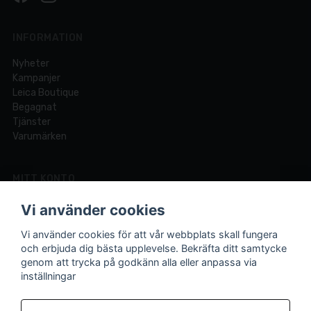
INFORMATION
Nyheter
Kampanjer
Leica Boutique
Begagnat
Tjänster
Varumärken
MITT KONTO
Logga in
Vi använder cookies
Registrera dig
Glömt lösenord?
Vi använder cookies för att vår webbplats skall fungera
och erbjuda dig bästa upplevelse. Bekräfta ditt samtycke
genom att trycka på godkänn alla eller anpassa via
inställningar
Din fotobutik online och i Lund sedan 1921.
Vi är experter på foto och video med över 100 års