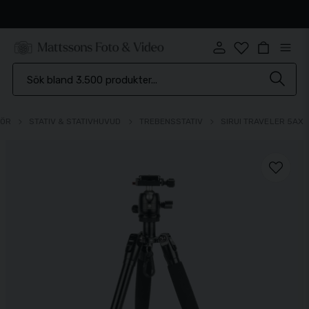
Snabb leverans
HÖR
STATIV & STATIVHUVUD
TREBENSSTATIV
SIRUI TRAVELER 5AX