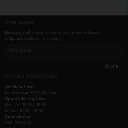
NYHETSBREV
Missa inga nyheter! Få inspiration, tips och exklusiva
erbjudanden direkt i din inkorg.
em
Mejladress
Skicka
KONTAKT & ÖPPETTIDER
Besök butiken
Klostergatan 3222 22 Lund
Öppettider i butiken
Mån-Fre: 10:00 - 18:00
Lördag: 10:00 - 14:00
Kundservice
046-211 12 04