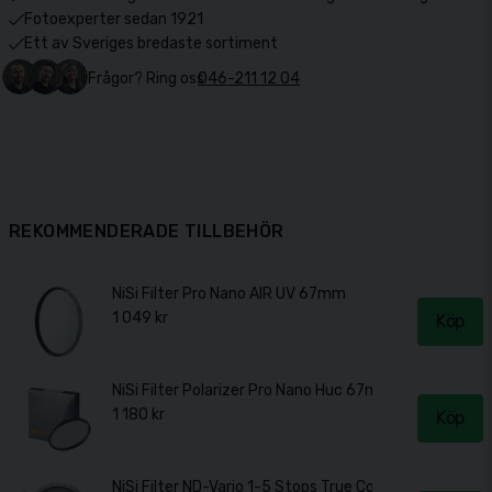
Fotoexperter sedan 1921
Ett av Sveriges bredaste sortiment
Frågor? Ring oss
046-211 12 04
REKOMMENDERADE TILLBEHÖR
NiSi Filter Pro Nano AIR UV 67mm
1 049 kr
Köp
NiSi Filter Polarizer Pro Nano Huc 67mm
1 180 kr
Köp
NiSi Filter ND-Vario 1-5 Stops True Color 67mm