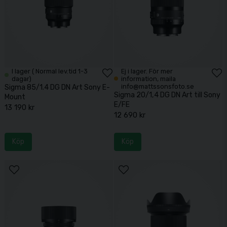
I lager ( Normal lev.tid 1-3
Ej i lager. För mer
dagar)
information, maila
info@mattssonsfoto.se
Sigma 85/1.4 DG DN Art Sony E-
Sigma 20/1,4 DG DN Art till Sony
Mount
E/FE
13 190 kr
12 690 kr
Köp
Köp