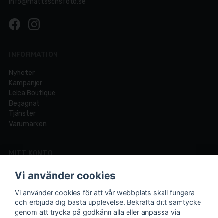
info@mattssonsfoto.se
INFORMATION
Nyheter
Kampanjer
Leica Boutique
Begagnat
Tjänster
Varumärken
MITT KONTO
Logga in
Vi använder cookies
Registrera dig
Glömt lösenord?
Vi använder cookies för att vår webbplats skall fungera
och erbjuda dig bästa upplevelse. Bekräfta ditt samtycke
genom att trycka på godkänn alla eller anpassa via