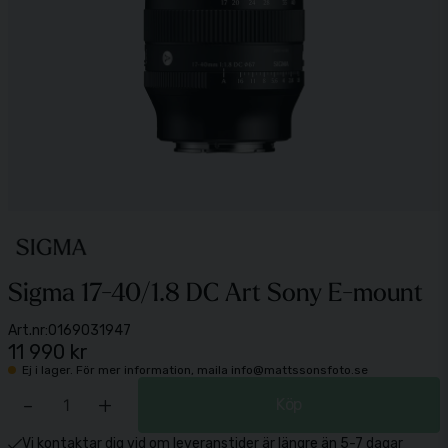
Sigma 17-40/1.8 DC Art Sony E-mount
Art.nr:
0169031947
11 990 kr
Ej i lager. För mer information, maila info@mattssonsfoto.se
-
+
Köp
Vi kontaktar dig vid om leveranstider är längre än 5-7 dagar