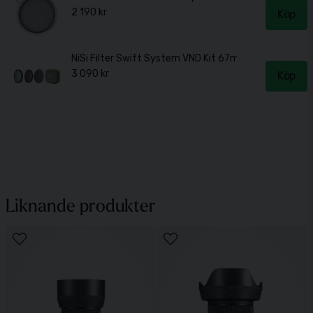
2 190 kr
Köp
NiSi Filter Swift System VND Kit 67mm
3 090 kr
Köp
Liknande produkter