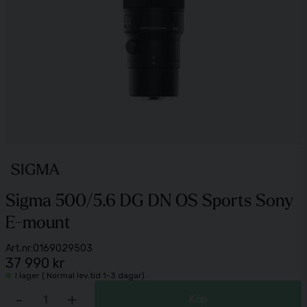
Sigma 500/5.6 DG DN OS Sports Sony
E-mount
Art.nr:
0169029503
37 990 kr
I lager ( Normal lev.tid 1-3 dagar)
-
+
Köp