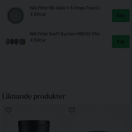
NiSi Filter ND-Vario 1-5 Stops True Color 95mm
3 390 kr
Köp
NiSi Filter Swift System VND Kit 95mm
4 590 kr
Köp
Liknande produkter