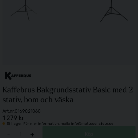
Kaffebrus Bakgrundsstativ Basic med 2
stativ, bom och väska
Art.nr:
0169021060
1 279 kr
Ej i lager. För mer information, maila info@mattssonsfoto.se
-
+
Köp