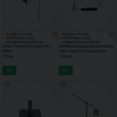
Ej i lager. För mer
Ej i lager. För mer
information, maila
information, maila
info@mattssonsfoto.se
info@mattssonsfoto.se
Godox Parabolic Paraply Vitt
Kaffebrus Bakgrundsstativ Basic
85CM
3.8m med 2 stativ, bom och
väska
379 kr
1 279 kr
Köp
Köp