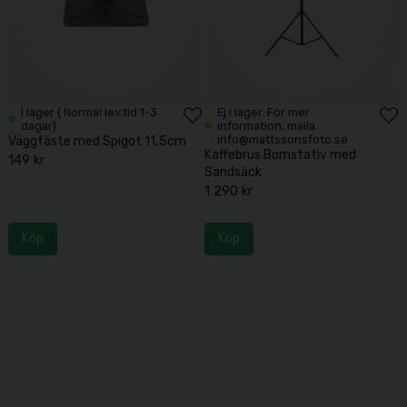
I lager ( Normal lev.tid 1-3
Ej i lager. För mer
dagar)
information, maila
info@mattssonsfoto.se
Väggfäste med Spigot 11,5cm
Kaffebrus Bomstativ med
149 kr
Sandsäck
1 290 kr
Köp
Köp