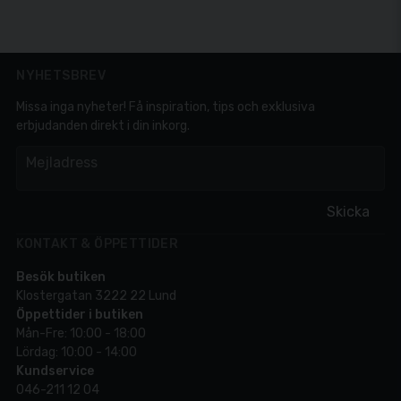
NYHETSBREV
Missa inga nyheter! Få inspiration, tips och exklusiva
erbjudanden direkt i din inkorg.
em
Mejladress
Skicka
KONTAKT & ÖPPETTIDER
Besök butiken
Klostergatan 3222 22 Lund
Öppettider i butiken
Mån-Fre: 10:00 - 18:00
Lördag: 10:00 - 14:00
Kundservice
046-211 12 04