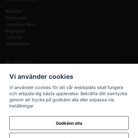
INFORMATION
Nyheter
Kampanjer
Leica Boutique
Begagnat
Tjänster
Varumärken
MITT KONTO
Logga in
Vi använder cookies
Registrera dig
Glömt lösenord?
Vi använder cookies för att vår webbplats skall fungera
och erbjuda dig bästa upplevelse. Bekräfta ditt samtycke
genom att trycka på godkänn alla eller anpassa via
inställningar
Din fotobutik online och i Lund sedan 1921.
Vi är experter på foto och video med över 100 års
Godkänn alla
erfarenhet.