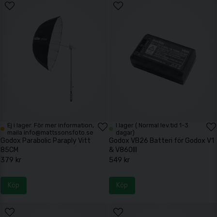
Ej i lager. För mer information,
I lager ( Normal lev.tid 1-3
maila info@mattssonsfoto.se
dagar)
Godox Parabolic Paraply Vitt
Godox VB26 Batteri för Godox V1
85CM
& V860III
379 kr
549 kr
Köp
Köp