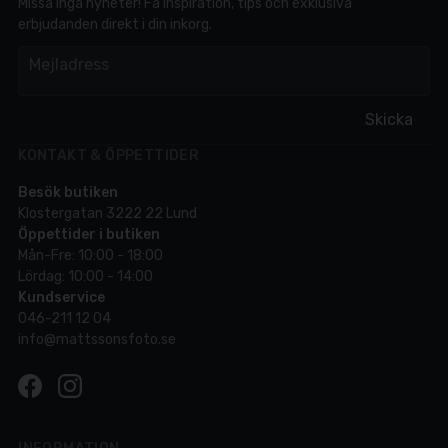
Missa inga nyheter! Få inspiration, tips och exklusiva
erbjudanden direkt i din inkorg.
em
Mejladress
Skicka
KONTAKT & ÖPPETTIDER
Besök butiken
Klostergatan 3222 22 Lund
Öppettider i butiken
Mån-Fre: 10:00 - 18:00
Lördag: 10:00 - 14:00
Kundservice
046-211 12 04
info@mattssonsfoto.se