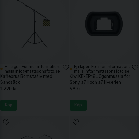
Ej i lager. För mer information,
Ej i lager. För mer information,
maila info@mattssonsfoto.se
maila info@mattssonsfoto.se
Kaffebrus Bomstativ med
Kiwi KE-EP18L Ögonmussla för
Sandsäck
Sony a7 II och a7 III-serien
1 290 kr
99 kr
Köp
Köp