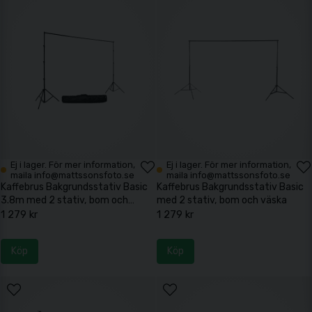
Ej i lager. För mer information,
Ej i lager. För mer information,
maila info@mattssonsfoto.se
maila info@mattssonsfoto.se
Kaffebrus Bakgrundsstativ Basic
Kaffebrus Bakgrundsstativ Basic
3.8m med 2 stativ, bom och
med 2 stativ, bom och väska
väska
1 279 kr
1 279 kr
Köp
Köp