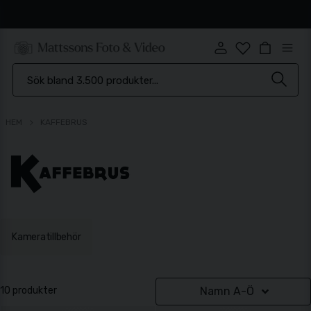
Snabb leverans
HEM
KAFFEBRUS
Kameratillbehör
10 produkter
Namn A-Ö