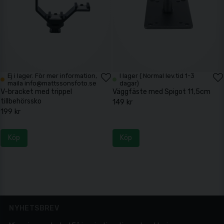
Ej i lager. För mer information,
I lager ( Normal lev.tid 1-3
maila info@mattssonsfoto.se
dagar)
V-bracket med trippel
Väggfäste med Spigot 11,5cm
tillbehörssko
149 kr
199 kr
Köp
Köp
NYHETSBREV