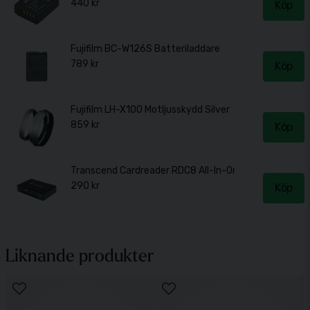
440 kr
Köp
Fujifilm BC-W126S Batteriladdare
789 kr
Köp
Fujifilm LH-X100 Motljusskydd Silver
859 kr
Köp
Transcend Cardreader RDC8 All-In-One för USB-C 3.1
290 kr
Köp
Transcend Card Reader RDF9 All-on-1 USB 3.1 Gen 1 
290 kr
Köp
Liknande produkter
Peak Design Leash I Black (L-BL-3)
590 kr
Köp