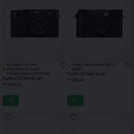
Fujifilm X100V Leather Case Black
1 190 kr
Köp
Fujifilm Weather resistant kit X100V Silver
990 kr
Köp
Ej i lager. För mer
I lager ( Normal lev.tid 1-3
information, maila
dagar)
info@mattssonsfoto.se
Fujifilm X-Half Svart
Fujifilm X100VI Svart
7 990 kr
19 990 kr
Köp
Köp