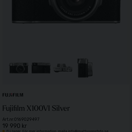
Fujifilm X100VI Silver
Art.nr:
0169029497
19 990 kr
Ej i lager. För mer information, maila info@mattssonsfoto.se