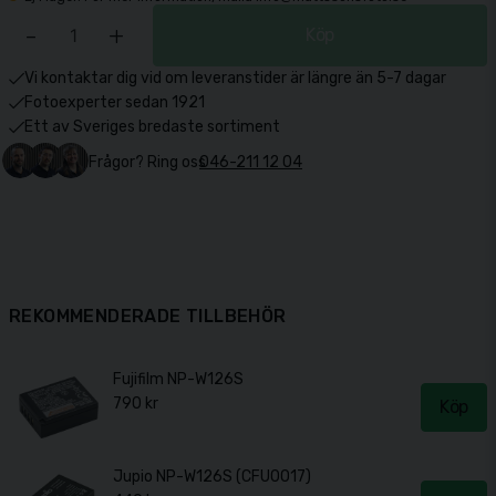
-
+
Köp
Vi kontaktar dig vid om leveranstider är längre än 5-7 dagar
Fotoexperter sedan 1921
Ett av Sveriges bredaste sortiment
Frågor? Ring oss
046-211 12 04
REKOMMENDERADE TILLBEHÖR
Fujifilm NP-W126S
790 kr
Köp
Jupio NP-W126S (CFU0017)