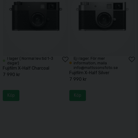
I lager ( Normal lev.tid 1-3
Ej i lager. För mer
dagar)
information, maila
info@mattssonsfoto.se
Fujifilm X-Half Charcoal
Fujifilm X-Half Silver
7 990 kr
7 990 kr
Köp
Köp