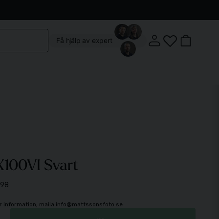
Kontakta oss
Köpvillkor
Vår butik
Om oss
Få hjälp av expert
Klostergatan 3, 222 22 Lund
 X100VI Svart
Mån-Fre: 10:00 - 18:00
Lördag: 10:00 - 14:00
498
mer information, maila info@mattssonsfoto.se