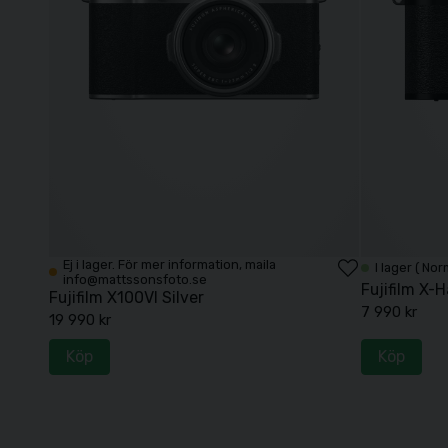
Ej i lager. För mer information, maila
I lager ( Nor
info@mattssonsfoto.se
Fujifilm X-H
Fujifilm X100VI Silver
7 990 kr
19 990 kr
Köp
Köp