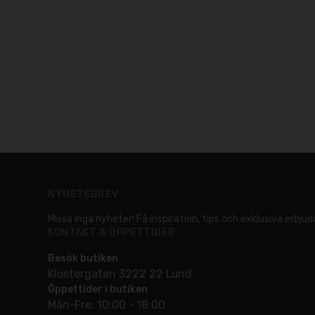
NYHETSBREV
Missa inga nyheter! Få inspiration, tips och exklusiva erbjuda
KONTAKT & ÖPPETTIDER
Besök butiken
Klostergatan 3222 22 Lund
Öppettider i butiken
Mån-Fre: 10:00 - 18:00