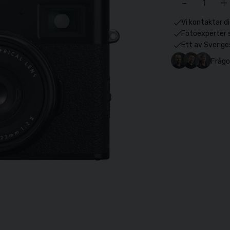
-
+
Vi kontaktar di
Fotoexperter 
Ett av Sverige
Frågo