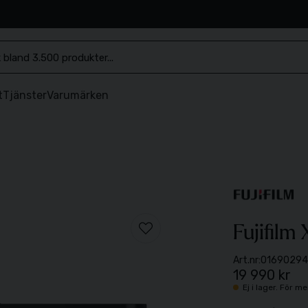
.se
t
Tjänster
Varumärken
Fujifilm
Art.nr:
0169029
19 990 kr
Ej i lager. För 