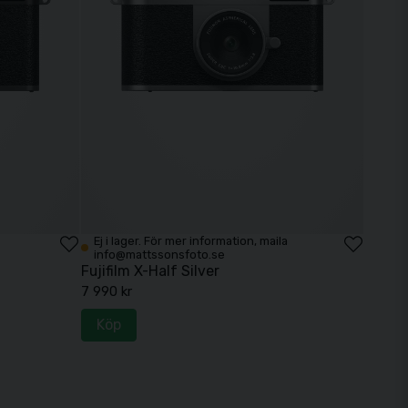
Ej i lager. För mer information, maila
info@mattssonsfoto.se
Fujifilm X-Half Silver
7 990 kr
Köp