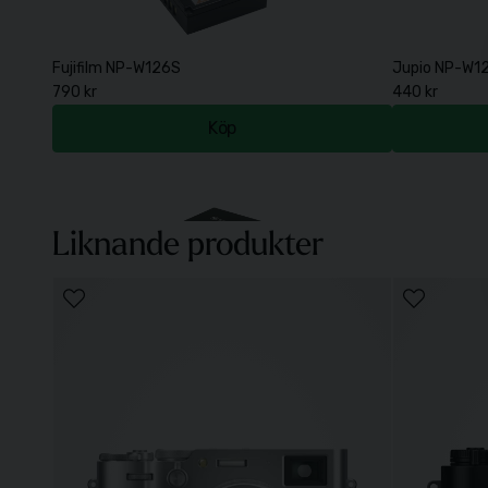
Fujifilm NP-W126S
Jupio NP-W1
790 kr
440 kr
Köp
Liknande produkter
Transcend Cardreader RDC8 All-In-One för USB-C 3.1
Peak Design L
290 kr
590 kr
Köp