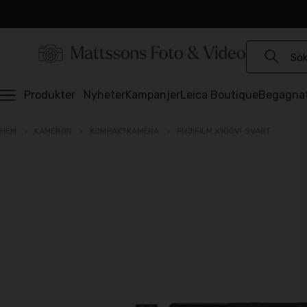
Experter sedan 1921
Snabb leverans
Brett sortiment
⭐️ 4,6 av 5 på Prisjakt
Produkter
Nyheter
Kampanjer
Leica Boutique
Begagna
HEM
KAMEROR
KOMPAKTKAMERA
FUJIFILM X100VI SVART