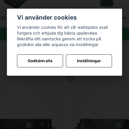
Vi använder cookies
26S (CFU0017)
Fujifilm BC-W126S Batteriladdare
789 kr
Vi använder cookies för att vår webbplats skall
fungera och erbjuda dig bästa upplevelse.
Köp
Köp
Bekräfta ditt samtycke genom att trycka på
godkänn alla eller anpassa via inställningar
Godkänn alla
Inställningar
eash I Black (L-BL-3)
Fujifilm Weather Resistant kit X10
990 kr
Köp
Köp