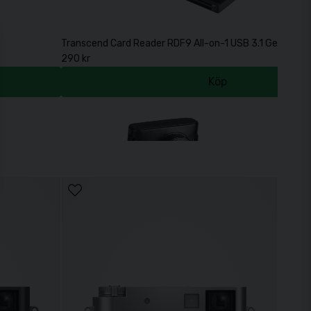
Transcend Card Reader RDF9 All-on-1 USB 3.1 Gen 1 (S
290 kr
Köp
0V Black
Fujifilm X100V Leather Case Black
1 190 kr
Köp