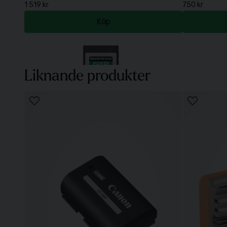
1 519 kr
750 kr
Köp
Liknande produkter
Delkin CFExpress G4 Power R1780/W1700 325 GB
Delkin SD BL
4 690 kr
1 590 kr
Köp
NiSi Filter UV SMC L395 67mm
Peak Design S
590 kr
990 kr