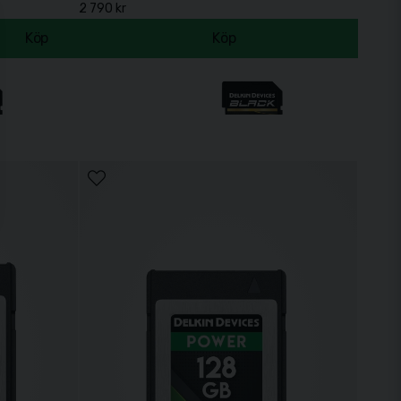
2 790 kr
Köp
Köp
V90) R300/W250 128GB (new)
Delkin SD BLACK Rugged UHS-II (V90) R300/W250 256
5 190 kr
Köp
3)
Peak Design Slide Midnight
990 kr