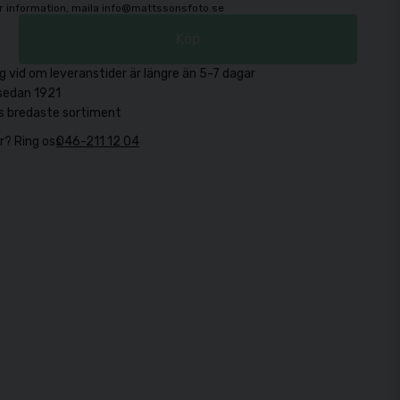
mer information, maila info@mattssonsfoto.se
Köp
g vid om leveranstider är längre än 5-7 dagar
sedan 1921
s bredaste sortiment
r? Ring oss
046-211 12 04