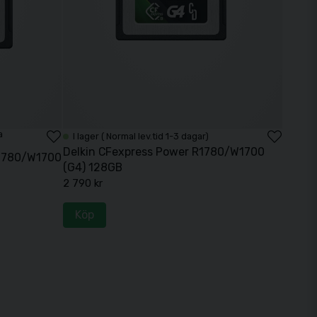
Köp
a
I lager ( Normal lev.tid 1-3 dagar)
Delkin CFexpress Power R1780/W1700
R1780/W1700
(G4) 128GB
2 790 kr
Köp