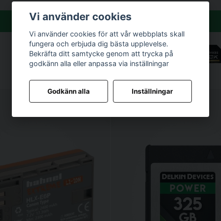
1 690 kr
Vi använder cookies
Köp
Vi använder cookies för att vår webbplats skall
fungera och erbjuda dig bästa upplevelse.
Bekräfta ditt samtycke genom att trycka på
godkänn alla eller anpassa via inställningar
Godkänn alla
Inställningar
ACK Rugged UHS-II (V90) R300/W250 64GB (new)
Delkin SD BLACK Rugged UHS-II (
2 490 kr
Köp
Köp
lide Ash
Peak Design Slide I Coyote (SL-CY-
990 kr