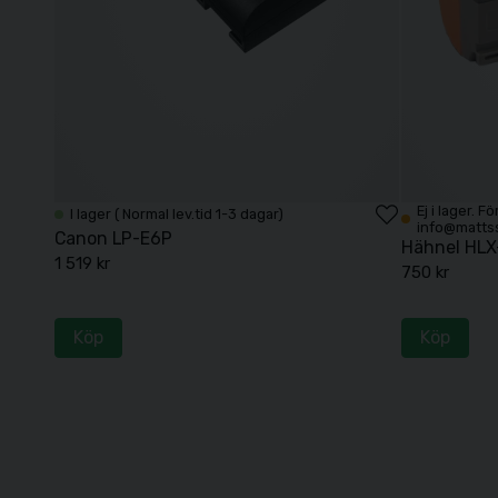
Köp
Ej i lager. 
Peak Design Slide Sage
I lager ( Normal lev.tid 1-3 dagar)
info@matts
Canon LP-E6P
990 kr
Hähnel HLX
1 519 kr
750 kr
Köp
Köp
Köp