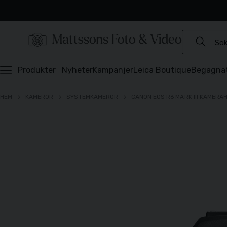
Experter sedan 1921
Snabb leverans
Brett sortiment
⭐️ 4,6 av 5 på Prisjakt
Produkter
Nyheter
Kampanjer
Leica Boutique
Begagna
HEM
KAMEROR
SYSTEMKAMEROR
CANON EOS R6 MARK III KAMERAH