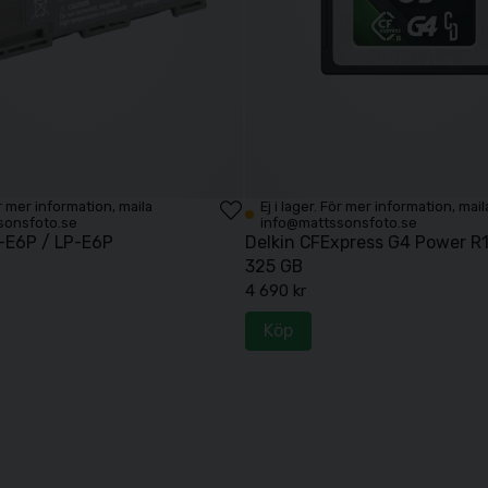
Köp
Köp
För mer information, maila
Ej i lager. För mer information, mail
sonsfoto.se
info@mattssonsfoto.se
-E6P / LP-E6P
Delkin CFExpress G4 Power 
325 GB
4 690 kr
Köp