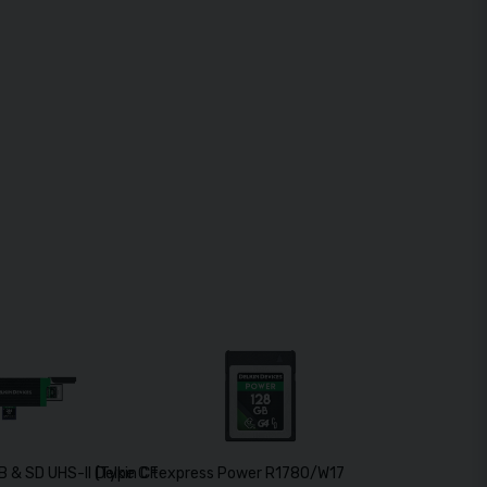
 & SD UHS-II (Type C to C & Type C to A Cables)
Delkin CFexpress Power R1780/W1700 (G4) 128GB