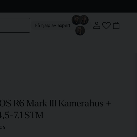
Kontakta oss
Köpvillkor
Vår butik
Om oss
Få hjälp av expert
Klostergatan 3, 222 22 Lund
OS R6 Mark III Kamerahus +
Mån-Fre: 10:00 - 18:00
Lördag: 10:00 - 14:00
4,5-7,1 STM
06