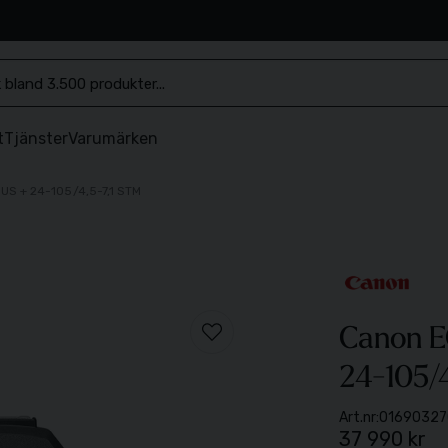
.se
t
Tjänster
Varumärken
US + 24-105/4,5-7,1 STM
Canon E
24-105/
Art.nr:
01690327
37 990 kr