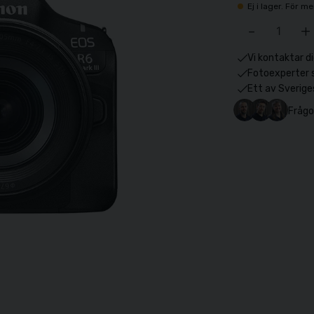
Ej i lager. För 
-
+
Vi kontaktar di
Fotoexperter 
Ett av Sverige
Frågo