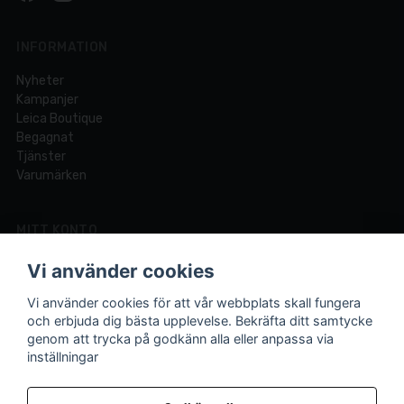
INFORMATION
Nyheter
Kampanjer
Leica Boutique
Begagnat
Tjänster
Varumärken
MITT KONTO
Logga in
Vi använder cookies
Registrera dig
Glömt lösenord?
Vi använder cookies för att vår webbplats skall fungera
och erbjuda dig bästa upplevelse. Bekräfta ditt samtycke
genom att trycka på godkänn alla eller anpassa via
inställningar
Din fotobutik online och i Lund sedan 1921.
Vi är experter på foto och video med över 100 års