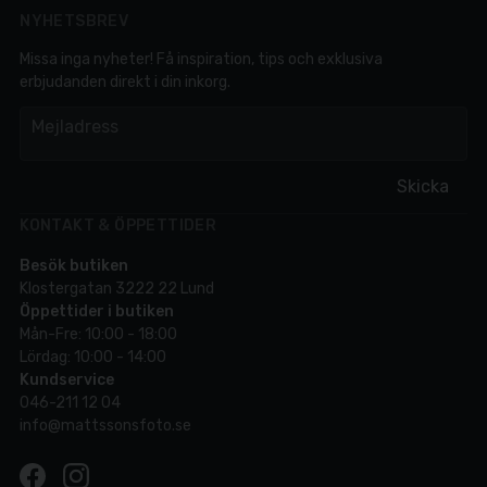
NYHETSBREV
Missa inga nyheter! Få inspiration, tips och exklusiva
erbjudanden direkt i din inkorg.
em
Mejladress
Skicka
KONTAKT & ÖPPETTIDER
Besök butiken
Klostergatan 3222 22 Lund
Öppettider i butiken
Mån-Fre: 10:00 - 18:00
Lördag: 10:00 - 14:00
Kundservice
046-211 12 04
info@mattssonsfoto.se