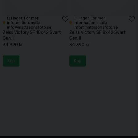
Ej i lager. För mer
Ej i lager. För mer
information, maila
information, maila
info@mattssonsfoto.se
info@mattssonsfoto.se
Zeiss Victory SF 10x42 Svart
Zeiss Victory SF 8x42 Svart
Gen. II
Gen. II
34 990 kr
34 390 kr
Köp
Köp