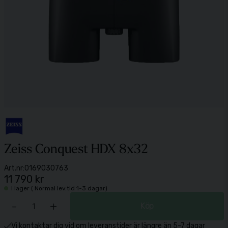
Zeiss Conquest HDX 8x32
Art.nr:
0169030763
11 790 kr
I lager ( Normal lev.tid 1-3 dagar)
-
+
Köp
Vi kontaktar dig vid om leveranstider är längre än 5-7 dagar