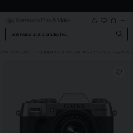
Snabb leverans
SYSTEMKAMEROR
FUJIFILM X-T50 KAMERAHUS + XC 15-45/3,5-5,6 SILVE