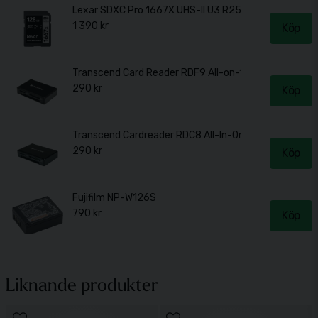
Lexar SDXC Pro 1667X UHS-II U
1 390 kr
Köp
Transcend Card Reader RDF9 All-on-1 USB 3.1 Gen 1 
290 kr
Köp
Transcend Cardreader RDC8 All-In-One för USB-C 3.1
290 kr
Köp
Fujifilm NP-W126S
790 kr
Köp
Jupio NP-W126S (CFU0017)
440 kr
Köp
Liknande produkter