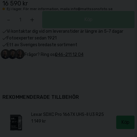
16 590 kr
Ej i lager. För mer information, maila info@mattssonsfoto.se
-
+
Köp
Vi kontaktar dig vid om leveranstider är längre än 5-7 dagar
Fotoexperter sedan 1921
Ett av Sveriges bredaste sortiment
Frågor? Ring oss
046-211 12 04
REKOMMENDERADE TILLBEHÖR
Lexar SDXC Pro 1667X UHS-II U3 R250/W120 (V60) 
1 149 kr
Köp