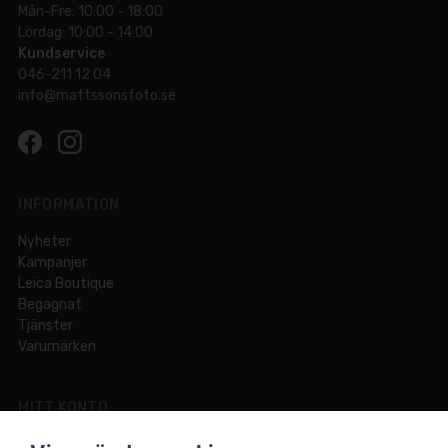
Mån-Fre: 10:00 - 18:00
Lördag: 10:00 - 14:00
Kundservice
046-211 12 04
info@mattssonsfoto.se
INFORMATION
Nyheter
Kampanjer
Leica Boutique
Begagnat
Tjänster
Varumärken
MITT KONTO
Logga in