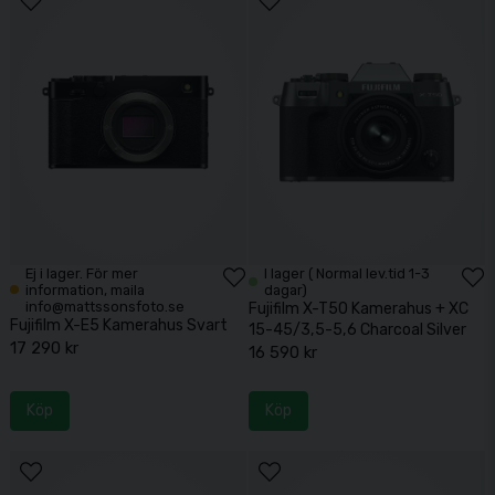
Fujifilm BC-W126S Batteriladdare
789 kr
Köp
NiSi Filter UV SMC L395 52mm
410 kr
Köp
Peak Design SlideLITE I Ash
849 kr
Köp
Ej i lager. För mer
I lager ( Normal lev.tid 1-3
information, maila
dagar)
Peak Design Slide LITE Black
info@mattssonsfoto.se
Fujifilm X-T50 Kamerahus + XC
749 kr
Fujifilm X-E5 Kamerahus Svart
Köp
15-45/3,5-5,6 Charcoal Silver
17 290 kr
16 590 kr
Think Tank Mirrorless Mover 25 V2 Marine Blue
Köp
Köp
990 kr
Köp