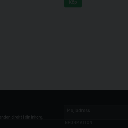
Köp
Mejladress
email
nden direkt i din inkorg.
INFORMATION