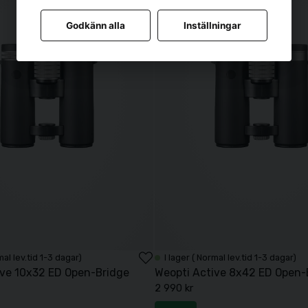
Godkänn alla
Inställningar
mal lev.tid 1-3 dagar)
I lager ( Normal lev.tid 1-3 dagar)
ive 10x32 ED Open-Bridge
Weopti Active 8x42 ED Open-
2 990 kr