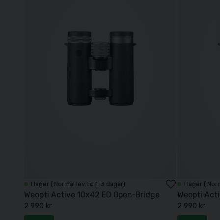
I lager ( Normal lev.tid 1-3 dagar)
I lager ( Nor
Weopti Active 10x42 ED Open-Bridge
Weopti Act
2 990 kr
2 990 kr