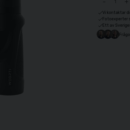
-
+
Vi kontaktar di
Fotoexperter 
Ett av Sverige
Frågo