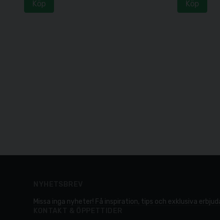
Köp
Köp
NYHETSBREV
Missa inga nyheter! Få inspiration, tips och exklusiva erbjuda
KONTAKT & ÖPPETTIDER