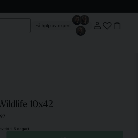
Kontakta oss
Köpvillkor
Vår butik
Om oss
Få hjälp av expert
Klostergatan 3, 222 22 Lund
ildlife 10x42
Mån-Fre: 10:00 - 18:00
Lördag: 10:00 - 14:00
97
lev.tid 1-3 dagar)