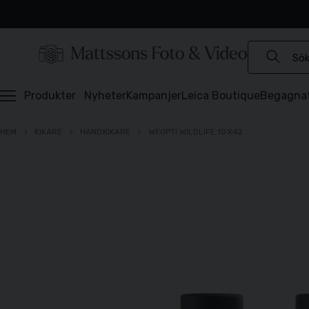
Experter sedan 1921
Snabb leverans
Brett sortiment
⭐️ 4,6 av 5 på Prisjakt
Produkter
Nyheter
Kampanjer
Leica Boutique
Begagna
HEM
KIKARE
HANDKIKARE
WEOPTI WILDLIFE 10X42