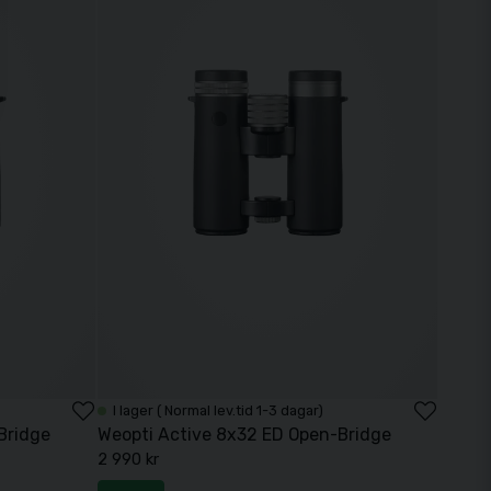
I lager ( Normal lev.tid 1-3 dagar)
Bridge
Weopti Active 8x32 ED Open-Bridge
2 990 kr