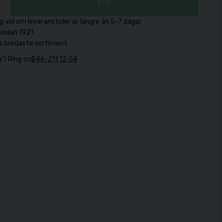
Köp
g vid om leveranstider är längre än 5-7 dagar
sedan 1921
s bredaste sortiment
r? Ring oss
046-211 12 04