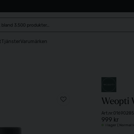
.se
t
Tjänster
Varumärken
Weopti W
Art.nr:
01690285
999 kr
I lager ( Normal 