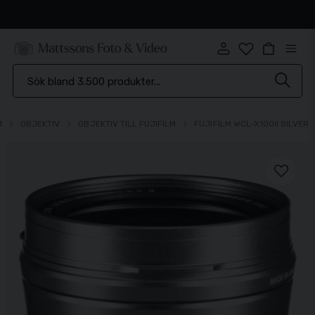
Snabb leverans
M
OBJEKTIV
OBJEKTIV TILL FUJIFILM
FUJIFILM WCL-X100II SILVER