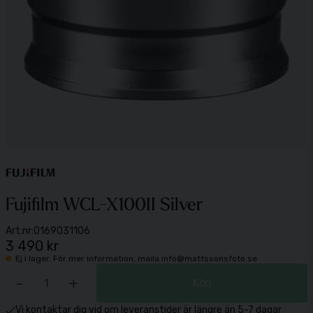
Fujifilm WCL-X100II Silver
Art.nr:
0169031106
3 490 kr
Ej i lager. För mer information, maila info@mattssonsfoto.se
-
+
Köp
Vi kontaktar dig vid om leveranstider är längre än 5-7 dagar