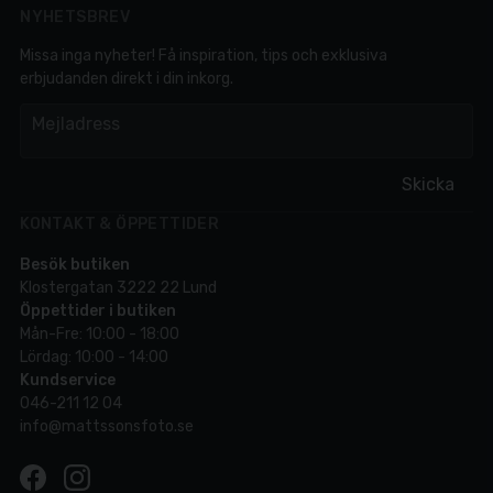
NYHETSBREV
Missa inga nyheter! Få inspiration, tips och exklusiva
erbjudanden direkt i din inkorg.
em
Mejladress
Skicka
KONTAKT & ÖPPETTIDER
Besök butiken
Klostergatan 3222 22 Lund
Öppettider i butiken
Mån-Fre: 10:00 - 18:00
Lördag: 10:00 - 14:00
Kundservice
046-211 12 04
info@mattssonsfoto.se