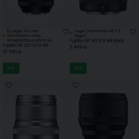
Ej i lager. För mer
I lager ( Normal lev.tid 1-3
information, maila
dagar)
info@mattssonsfoto.se
Fujifilm XF 50/2 R WR Black
Fujifilm XF 50/1.0 R WR
5 499 kr
17 990 kr
Köp
Köp