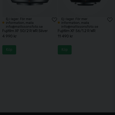
Ej i lager. För mer
Ej i lager. För mer
information, maila
information, maila
info@mattssonsfoto.se
info@mattssonsfoto.se
Fujifilm XF 50/2 R WR Silver
Fujifilm XF 56/1.2 R WR
4 990 kr
11 490 kr
Köp
Köp