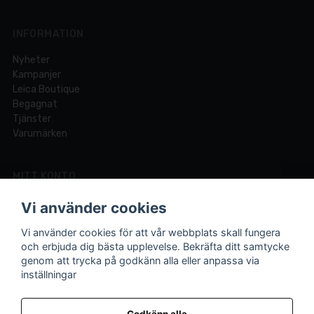
INFORMATION
Nyheter
Kampanjer
Leica Boutique
Begagnat
Tjänster
Varumärken
MITT KONTO
Logga in
Vi använder cookies
Registrera dig
Glömt lösenord?
Vi använder cookies för att vår webbplats skall fungera
och erbjuda dig bästa upplevelse. Bekräfta ditt samtycke
genom att trycka på godkänn alla eller anpassa via
inställningar
Din fotobutik online och i Lund sedan 1921.
Vi är experter på foto och video med över 100 års
Godkänn alla