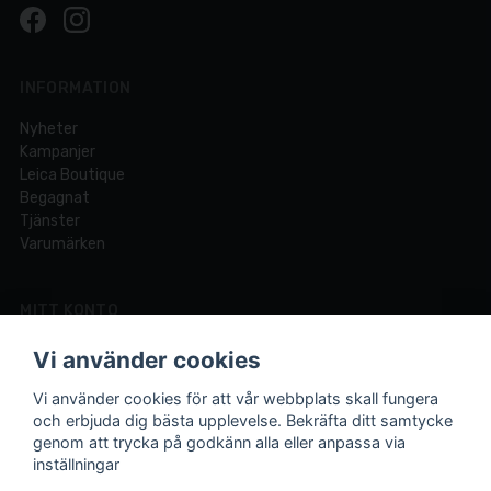
INFORMATION
Nyheter
Kampanjer
Leica Boutique
Begagnat
Tjänster
Varumärken
MITT KONTO
Logga in
Vi använder cookies
Registrera dig
Glömt lösenord?
Vi använder cookies för att vår webbplats skall fungera
och erbjuda dig bästa upplevelse. Bekräfta ditt samtycke
genom att trycka på godkänn alla eller anpassa via
inställningar
Din fotobutik online och i Lund sedan 1921.