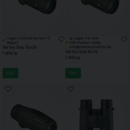
I lager ( Normal lev.tid 1-3
Ej i lager. För mer
dagar)
information, maila
info@mattssonsfoto.se
Vortex Solo 10x36
Vortex Solo 8x36
1 890 kr
1 490 kr
Köp
Köp