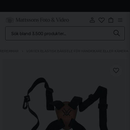
Snabb leverans
AREREMMAR
VORTEX ELASTISK BÄRSELE FÖR HANDKIKARE ELLER KAMERA