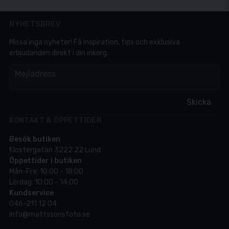
NYHETSBREV
Missa inga nyheter! Få inspiration, tips och exklusiva
erbjudanden direkt i din inkorg.
em
Mejladress
Skicka
KONTAKT & ÖPPETTIDER
Besök butiken
Klostergatan 3222 22 Lund
Öppettider i butiken
Mån-Fre: 10:00 - 18:00
Lördag: 10:00 - 14:00
Kundservice
046-211 12 04
info@mattssonsfoto.se