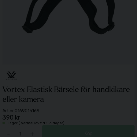
Vortex Elastisk Bärsele för handkikare
eller kamera
Art.nr:
0169015169
390 kr
I lager ( Normal lev.tid 1-3 dagar)
-
+
Köp