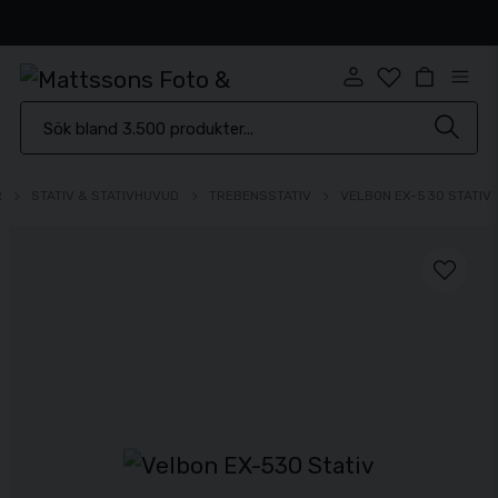
⭐️ 4,6 av 5 på Prisjakt.se
R
STATIV & STATIVHUVUD
TREBENSSTATIV
VELBON EX-530 STATIV