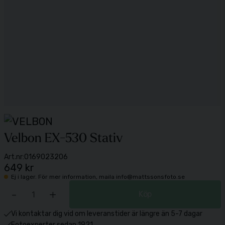
Velbon EX-530 Stativ
Art.nr:
0169023206
649 kr
Ej i lager. För mer information, maila info@mattssonsfoto.se
-
+
Köp
Vi kontaktar dig vid om leveranstider är längre än 5-7 dagar
Fotoexperter sedan 1921