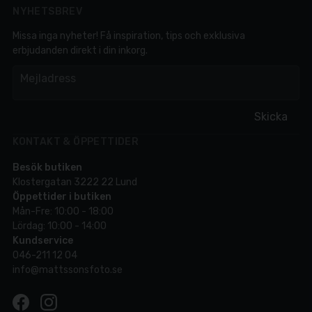
NYHETSBREV
Missa inga nyheter! Få inspiration, tips och exklusiva
erbjudanden direkt i din inkorg.
em
Mejladress
Skicka
KONTAKT & ÖPPETTIDER
Besök butiken
Klostergatan 3222 22 Lund
Öppettider i butiken
Mån-Fre: 10:00 - 18:00
Lördag: 10:00 - 14:00
Kundservice
046-211 12 04
info@mattssonsfoto.se