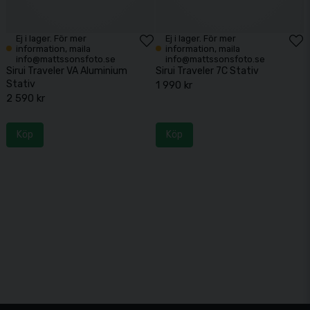
Ej i lager. För mer
Ej i lager. För mer
information, maila
information, maila
info@mattssonsfoto.se
info@mattssonsfoto.se
Sirui Traveler VA Aluminium
Sirui Traveler 7C Stativ
Stativ
1 990 kr
2 590 kr
Köp
Köp