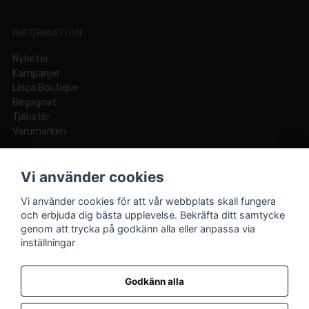
INFORMATION
Nyheter
Kampanjer
Leica Boutique
Begagnat
Tjänster
Varumärken
MITT KONTO
Vi använder cookies
Logga in
Vi använder cookies för att vår webbplats skall fungera
Registrera dig
och erbjuda dig bästa upplevelse. Bekräfta ditt samtycke
Glömt lösenord?
genom att trycka på godkänn alla eller anpassa via
inställningar
Din fotobutik online och i Lund sedan 1921.
Vi är experter på foto och video med över 100 års
Godkänn alla
erfarenhet.