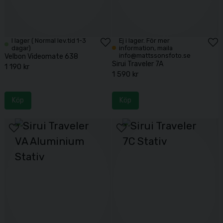
I lager ( Normal lev.tid 1-3
Ej i lager. För mer
dagar)
information, maila
info@mattssonsfoto.se
Velbon Videomate 638
Sirui Traveler 7A
1 190 kr
1 590 kr
Köp
Köp