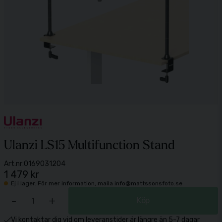
Ulanzi LS15 Multifunction Stand
Art.nr:
0169031204
1 479 kr
Ej i lager. För mer information, maila info@mattssonsfoto.se
-
+
Köp
Vi kontaktar dig vid om leveranstider är längre än 5-7 dagar