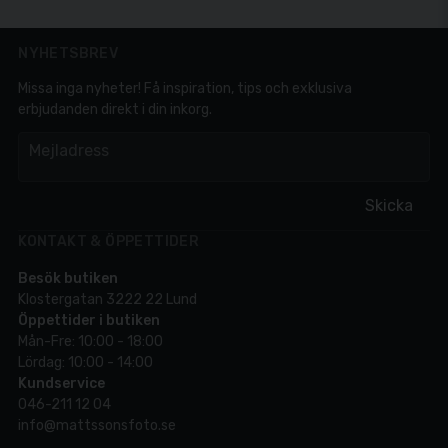
NYHETSBREV
Missa inga nyheter! Få inspiration, tips och exklusiva
erbjudanden direkt i din inkorg.
em
Mejladress
Skicka
KONTAKT & ÖPPETTIDER
Besök butiken
Klostergatan 3222 22 Lund
Öppettider i butiken
Mån-Fre: 10:00 - 18:00
Lördag: 10:00 - 14:00
Kundservice
046-211 12 04
info@mattssonsfoto.se