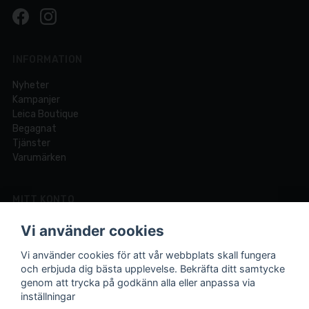
INFORMATION
Nyheter
Kampanjer
Leica Boutique
Begagnat
Tjänster
Varumärken
MITT KONTO
Logga in
Vi använder cookies
Registrera dig
Glömt lösenord?
Vi använder cookies för att vår webbplats skall fungera
och erbjuda dig bästa upplevelse. Bekräfta ditt samtycke
genom att trycka på godkänn alla eller anpassa via
inställningar