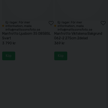
Ej i lager. För mer
Ej i lager. För mer
information, maila
information, maila
info@mattssonsfoto.se
info@mattssonsfoto.se
Manfrotto Ljusbom 35 085BSL
Manfrotto Viktskena Bakgrund
Svart
062-2 275cm 2delad
3 790 kr
369 kr
Köp
Köp