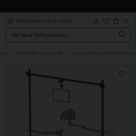
Snabb leverans
DIO
STUDIOSTATIV & TILLBEHÖR
ULANZI LS15 MULTIFUNCTION STAND