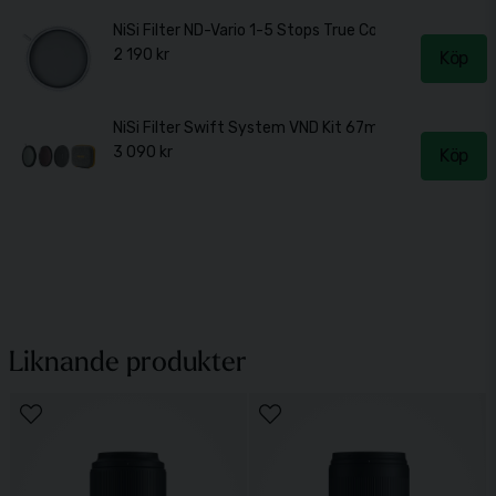
NiSi Filter ND-Vario 1-5 Stops True Color 67mm
2 190 kr
Köp
NiSi Filter Swift System VND Kit 67mm
3 090 kr
Köp
Liknande produkter