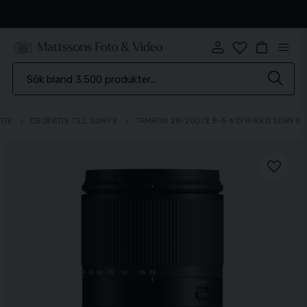
Snabb leverans
TIV
OBJEKTIV TILL SONY E
TAMRON 28-200/2.8-5.6 DI III RXD SONY E