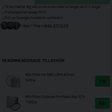
Vi kontaktar dig vid om leveranstider är längre än 5-7 dagar
Fotoexperter sedan 1921
Ett av Sveriges bredaste sortiment
Frågor? Ring oss
046-211 12 04
REKOMMENDERADE TILLBEHÖR
NiSi Filter UV SMC L395 67mm
590 kr
Köp
NiSi Filter Polarizer Pro Nano Huc 67mm
1 180 kr
Köp