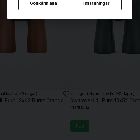
Godkänn alla
Inställningar
mal lev.tid 1-3 dagar)
I lager ( Normal lev.tid 1-3 dagar)
NL Pure 12x42 Burnt Orange
Swarovski NL Pure 10x52 Gre
40 100 kr
Köp