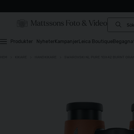
Experter sedan 1921
Snabb leverans
Brett sortiment
⭐️ 4,6 av 5 på Prisjakt
Produkter
Nyheter
Kampanjer
Leica Boutique
Begagna
HEM
KIKARE
HANDKIKARE
SWAROVSKI NL PURE 10X42 BURNT ORA