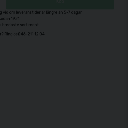
Köp
g vid om leveranstider är längre än 5-7 dagar
sedan 1921
s bredaste sortiment
r? Ring oss
046-211 12 04