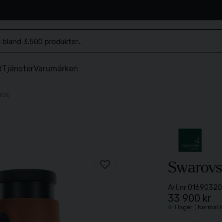
.se
t
Tjänster
Varumärken
NGE
Swarovs
Art.nr:
0169032
33 900 kr
I lager ( Normal 