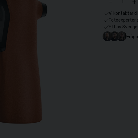
-
+
Vi kontaktar di
Fotoexperter 
Ett av Sverige
Frågo