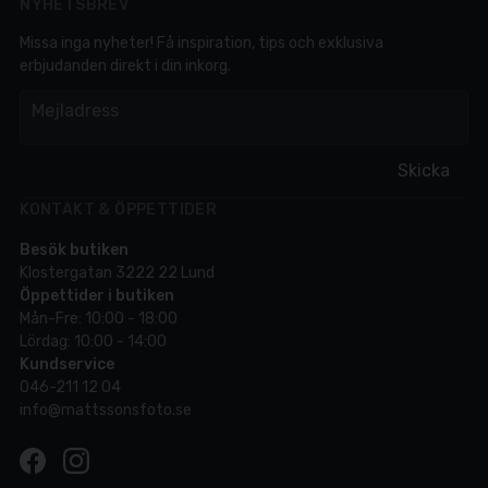
NYHETSBREV
Missa inga nyheter! Få inspiration, tips och exklusiva
erbjudanden direkt i din inkorg.
em
Mejladress
Skicka
KONTAKT & ÖPPETTIDER
Besök butiken
Klostergatan 3222 22 Lund
Öppettider i butiken
Mån-Fre: 10:00 - 18:00
Lördag: 10:00 - 14:00
Kundservice
046-211 12 04
info@mattssonsfoto.se