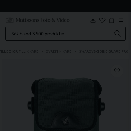
Snabb leverans
TILLBEHÖR TILL KIKARE
ÖVRIGT KIKARE
SWAROVSKI BINO GUARD PRO