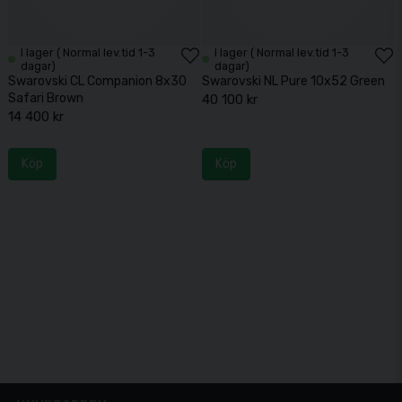
I lager ( Normal lev.tid 1-3
I lager ( Normal lev.tid 1-3
dagar)
dagar)
Swarovski CL Companion 8x30
Swarovski NL Pure 10x52 Green
Safari Brown
40 100 kr
14 400 kr
Köp
Köp