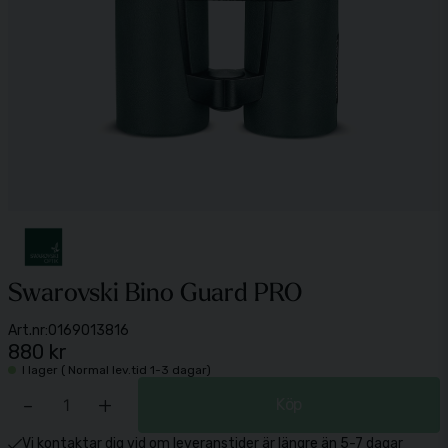
Swarovski Bino Guard PRO
Art.nr:
0169013816
880 kr
I lager ( Normal lev.tid 1-3 dagar)
-
+
Köp
Vi kontaktar dig vid om leveranstider är längre än 5-7 dagar