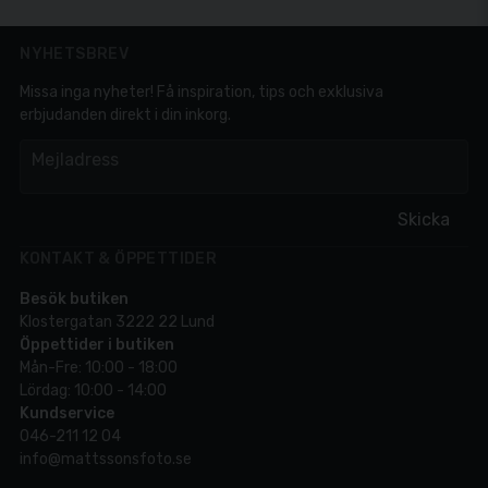
NYHETSBREV
Missa inga nyheter! Få inspiration, tips och exklusiva
erbjudanden direkt i din inkorg.
em
Mejladress
Skicka
KONTAKT & ÖPPETTIDER
Besök butiken
Klostergatan 3222 22 Lund
Öppettider i butiken
Mån-Fre: 10:00 - 18:00
Lördag: 10:00 - 14:00
Kundservice
046-211 12 04
info@mattssonsfoto.se