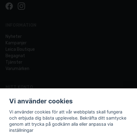
INFORMATION
Nyheter
Kampanjer
Leica Boutique
Begagnat
Tjänster
Varumärken
MITT KONTO
Logga in
Vi använder cookies
Registrera dig
Glömt lösenord?
Vi använder cookies för att vår webbplats skall fungera
och erbjuda dig bästa upplevelse. Bekräfta ditt samtycke
genom att trycka på godkänn alla eller anpassa via
inställningar
Din fotobutik online och i Lund sedan 1921.