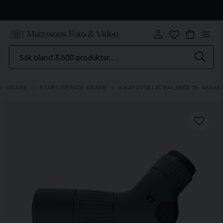
⭐️ 4,6 av 5 på Prisjakt.se
KIKARE
STABILISERADE KIKARE
SWAROVSKI AT BALANCE 18-45X65