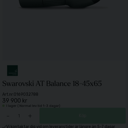
Swarovski AT Balance 18-45x65
Art.nr:
0169032788
39 900 kr
I lager ( Normal lev.tid 1-3 dagar)
-
+
Köp
Vi kontaktar dig vid om leveranstider är längre än 5-7 dagar