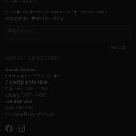
NYHETSBREV
Missa inga nyheter! Få inspiration, tips och exklusiva
erbjudanden direkt i din inkorg.
em
Mejladress
Skicka
KONTAKT & ÖPPETTIDER
Besök butiken
Klostergatan 3222 22 Lund
Öppettider i butiken
Mån-Fre: 10:00 - 18:00
Lördag: 10:00 - 14:00
Kundservice
046-211 12 04
info@mattssonsfoto.se