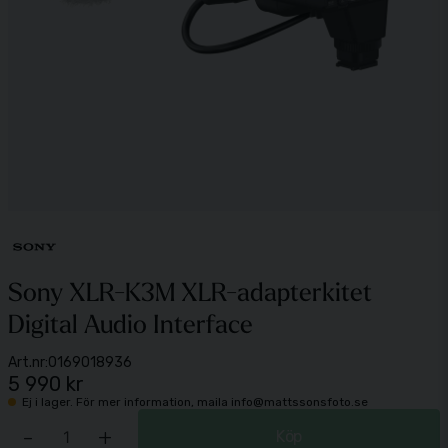
Sony XLR-K3M XLR-adapterkitet
Digital Audio Interface
Art.nr:
0169018936
5 990 kr
Ej i lager. För mer information, maila info@mattssonsfoto.se
-
+
Köp