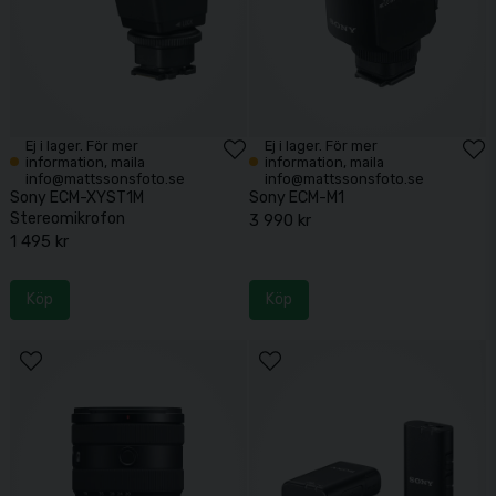
Ej i lager. För mer
Ej i lager. För mer
information, maila
information, maila
info@mattssonsfoto.se
info@mattssonsfoto.se
Sony ECM-XYST1M
Sony ECM-M1
Stereomikrofon
3 990 kr
1 495 kr
Köp
Köp