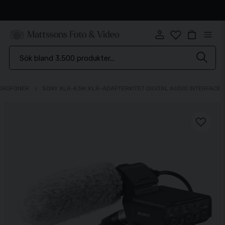
Brett sortiment
KROFONER
SONY XLR-K3M XLR-ADAPTERKITET DIGITAL AUDIO INTERFACE