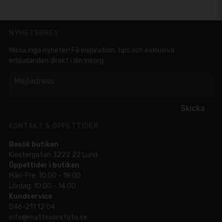
NYHETSBREV
Missa inga nyheter! Få inspiration, tips och exklusiva
erbjudanden direkt i din inkorg.
em
Mejladress
Skicka
KONTAKT & ÖPPETTIDER
Besök butiken
Klostergatan 3222 22 Lund
Öppettider i butiken
Mån-Fre: 10:00 - 18:00
Lördag: 10:00 - 14:00
Kundservice
046-211 12 04
info@mattssonsfoto.se